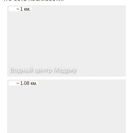
~ 1 км.
Водный центр Мадриу
~ 1.08 км.