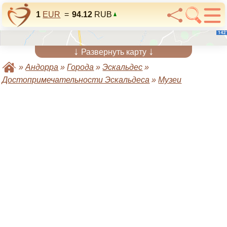
1
EUR
=
94.12
RUB
↓
↓
Развернуть карту
»
Андорра
»
Города
»
Эскальдес
»
Достопримечательности Эскальдеса
»
Музеи