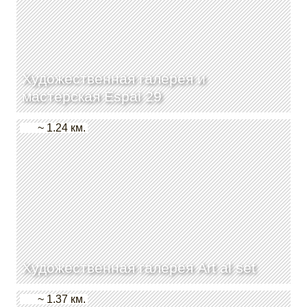
Художественная галерея и
мастерская Espai 29
~ 1.24 км.
Художественная галерея Art al set
~ 1.37 км.