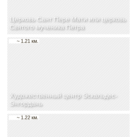
Церковь Сант Пере Мати или церковь
Святого мученика Петра
~ 1.21 км.
Художественный центр Эскальдес-
Энгордань
~ 1.22 км.