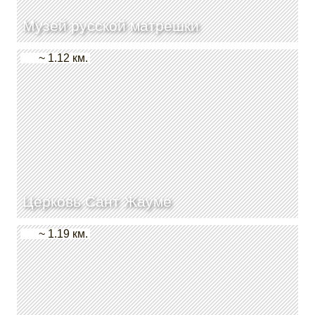
Музей русской матрешки
~ 1.12 км.
Церковь Сант Жауме
~ 1.19 км.