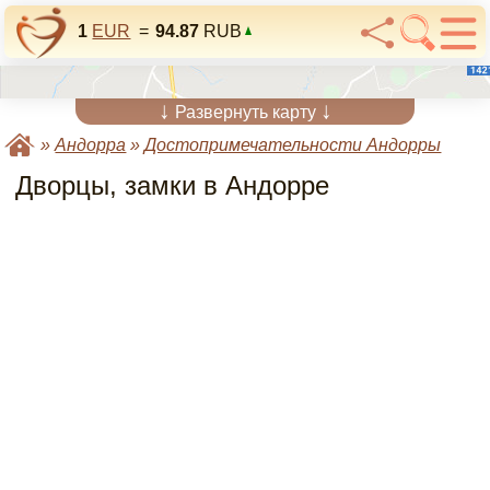
1
EUR
=
94.87
RUB
↓
↓
Развернуть карту
»
Андорра
»
Достопримечательности Андорры
Дворцы, замки в Андорре