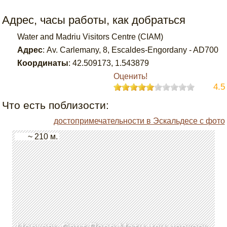
Адрес, часы работы, как добраться
Water and Madriu Visitors Centre (CIAM)
Адрес
:
Av. Carlemany, 8, Escaldes-Engordany - AD700
Координаты
:
42.509173
,
1.543879
Оценить!
4.5
Что есть поблизости:
достопримечательности в Эскальдесе с фото
~ 210 м.
Церковь Сант Пере Мати или церковь