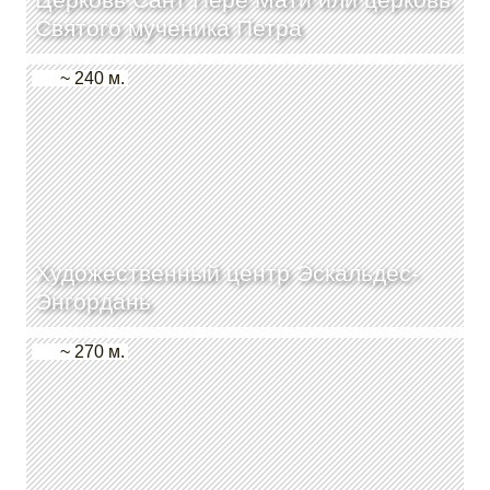
Святого мученика Петра
~ 240 м.
Художественный центр Эскальдес-
Энгордань
~ 270 м.