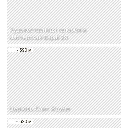
Художественная галерея и
мастерская Espai 29
~ 590 м.
Церковь Сант Жауме
~ 620 м.