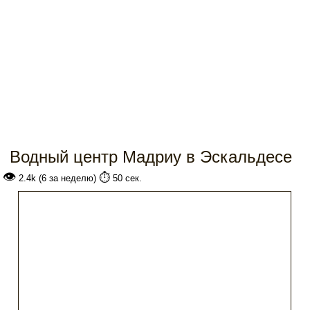
Водный центр Мадриу в Эскальдесе
👁
⏱️
2.4k (6 за неделю)
50 сек.