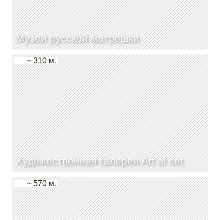
Музей русской матрешки
~ 310 м.
Художественная галерея Art al set
~ 570 м.