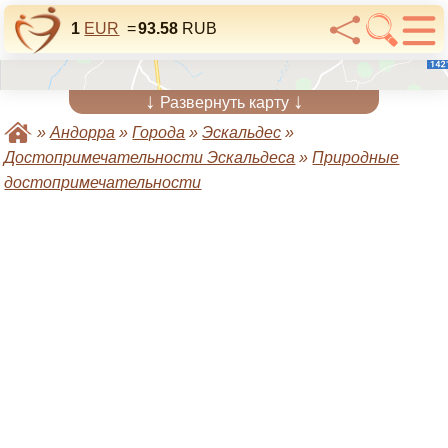
1
EUR
=
93.58
RUB
↓
↓
Развернуть карту
»
Андорра
»
Города
»
Эскальдес
»
Достопримечательности Эскальдеса
»
Природные
достопримечательности