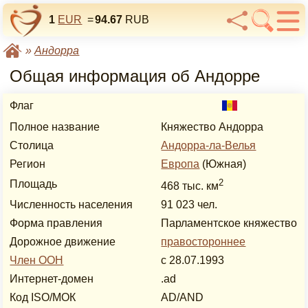
1
EUR
=
94.67
RUB
»
Андорра
Общая информация об Андорре
Флаг
Полное название
Княжество Андорра
Столица
Андорра-ла-Велья
Регион
Европа
(Южная)
2
Площадь
468 тыс. км
Численность населения
91 023 чел.
Форма правления
Парламентское княжество
Дорожное движение
правостороннее
Член ООН
с 28.07.1993
Интернет-домен
.ad
Код ISO/МОК
AD/AND