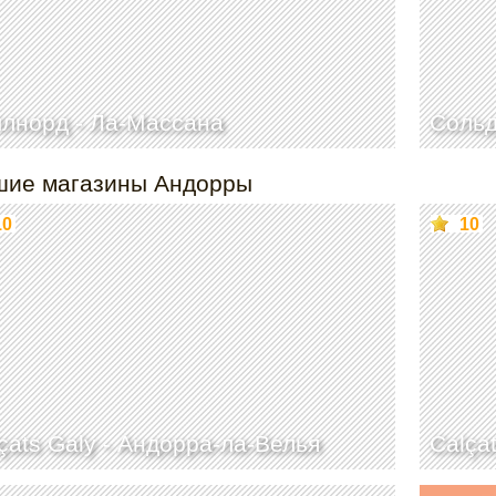
ллнорд -
Ла-Массана
Сольд
шие магазины Андорры
10
10
çats Galy -
Андорра-ла-Велья
Calça