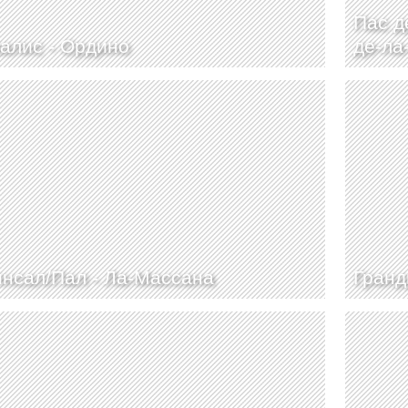
Пас д
алис -
Ордино
де-ла
нсал/Пал -
Ла-Массана
Гранд