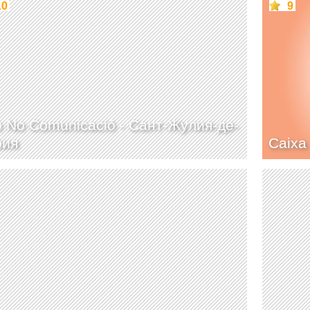
10
9
o No Comunicació -
Сант-Жулия-де-
рия
Caixa