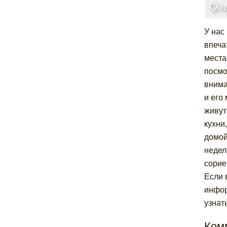
Qu
У нас
впеча
места
посмо
внима
и его
живут
кухни
домой
недел
сорие
Если 
инфор
узнат
Ком