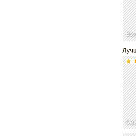
Вэ
Луч
Cal