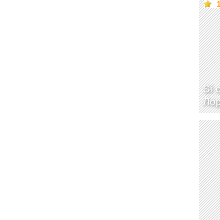
Sí 
Ло