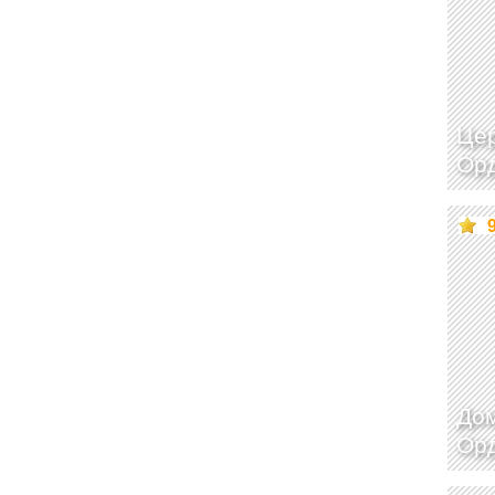
Цер
Ор
Дом
Ор