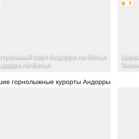
9
9
тральный парк Андорра-ла-Велья
Церко
ндорра-ла-Велья
Энка
шие горнолыжные курорты Андорры