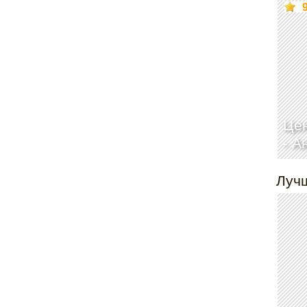
Цен
-
А
Луч