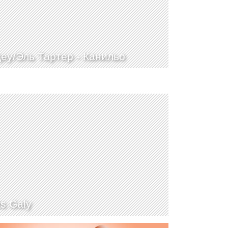
еу/Эль Тартер -
Канильо
ts Galy