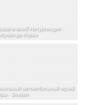
развлечений Натурландия -
Жулия-де-Лория
нальный автомобильный музей
ры -
Энкамп