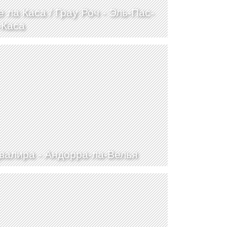
е ла Каса / Грау Роч -
Эль-Пас-
-Каса
валира -
Андорра-ла-Велья