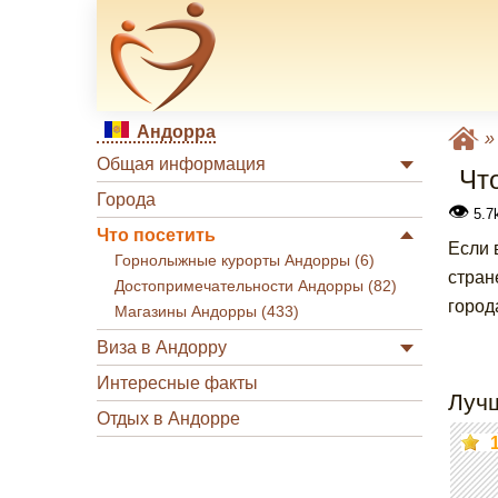
Андорра
Общая информация
Чт
Города
👁
5.7k
Что посетить
Если 
Горнолыжные курорты Андорры (6)
стран
Достопримечательности Андорры (82)
город
Магазины Андорры (433)
Виза в Андорру
Интересные факты
Луч
Отдых в Андорре