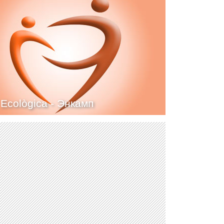
 Ecològica -
Энкамп