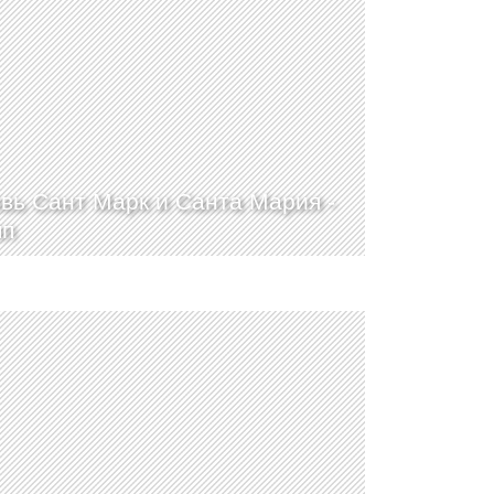
вь Сант Марк и Санта Мария -
мп