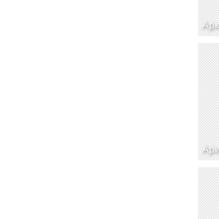
Арк
Ари