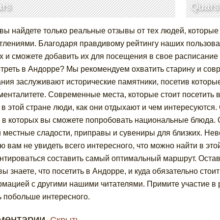
ars
Quars
 вы найдете только реальные отзывы от тех людей, которые 
тлениями. Благодаря правдивому рейтингу наших пользоват
х и сможете добавить их для посещения в свое расписание
треть в Андорре? Мы рекомендуем охватить старину и совр
ния заслуживают исторические памятники, посетив которые
 менталитете. Современные места, которые стоит посетить в
 в этой стране люди, как они отдыхают и чем интересуются.
, в которых вы сможете попробовать национальные блюда. С
 местные сладости, приправы и сувениры для близких. Нево
ю вам не увидеть всего интересного, что можно найти в это
нтироваться составить самый оптимальный маршрут. Остав
вы знаете, что посетить в Андорре, и куда обязательно стоит
мацией с другими нашими читателями. Примите участие в 
ь побольше интересного.
ментарии