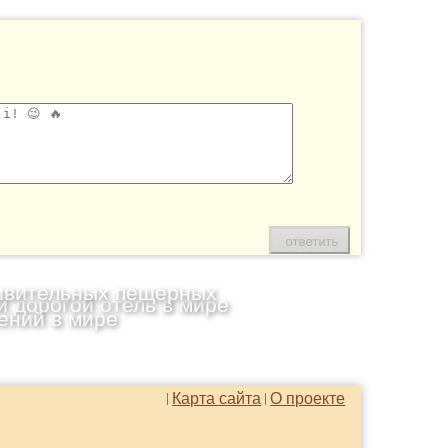
ивительных пещерных
 дорогой отель в мире
ений в мире
Карта сайта
О проекте