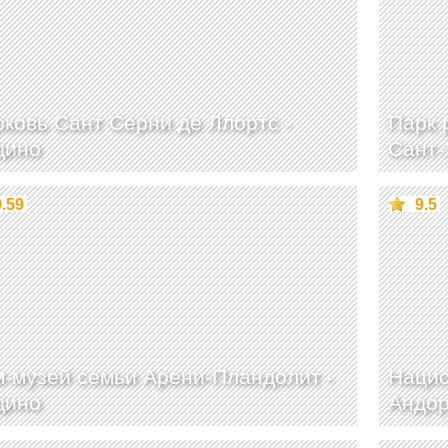
ковь Сант Серни де Ллортс -
Парк 
дино
Сант-
9.59
9.5
-музей семьи Арени-Пландолит -
Нацио
дино
Андор