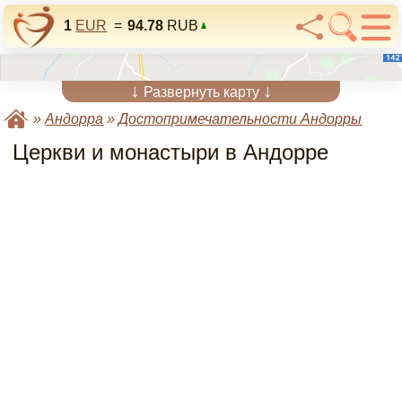
1
EUR
=
94.78
RUB
↓
↓
Развернуть карту
»
Андорра
»
Достопримечательности Андорры
Церкви и монастыри в Андорре