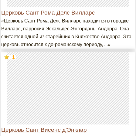
Церковь Сант Рома Делс Вилларс
«Церковь Сант Рома Делс Вилларс находится в городке
Вилларс, паррокия Эскальдес-Энгордань, Андорра. Она
считается одной из старейших в Княжестве Андорра. Эта
церковь относится к до-романскому периоду, ...»
1
Церковь Сант Висенс д’Энклар