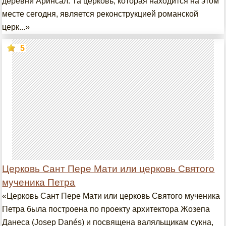
деревни Аринсал. Та церковь, которая находится на этом
месте сегодня, является реконструкцией романской
церк...»
5
Церковь Сант Пере Мати или церковь Святого
мученика Петра
«Церковь Сант Пере Мати или церковь Святого мученика
Петра была построена по проекту архитектора Жозепа
Данеса (Josep Danés) и посвящена валяльщикам сукна,