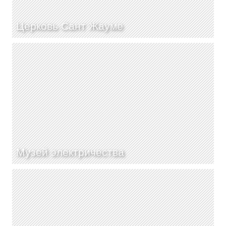
Церковь Сант Жауме
Музей электричества