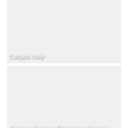
Calçats Galy
Долина Мадриу-Перафита-Кларор