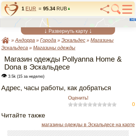
1
EUR
=
95.34
RUB
↓
↓
Развернуть карту
»
Андорра
»
Города
»
Эскальдес
»
Магазины
Эскальдеса
»
Магазины одежды
Магазин одежды Pollyanna Home &
Dona в Эскальдесе
👁
3.5k (15 за неделю)
Адрес, часы работы, как добраться
Оценить!
0
Читайте также
магазины одежды в Эскальдесе на карте