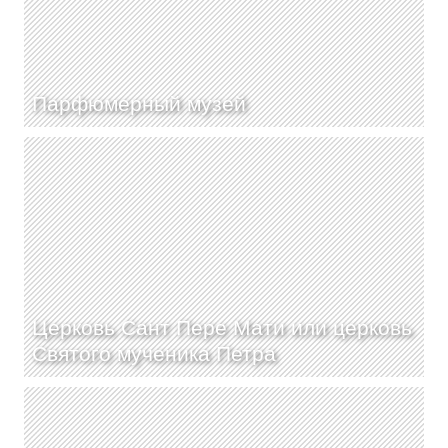
Парфюмерный музей
Церковь Сант Пере Мати или церковь
Святого мученика Петра