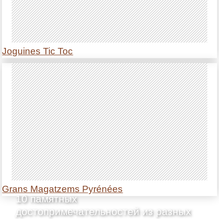
Joguines Tic Toc
Grans Magatzems Pyrénées
10 памятных
достопримечательностей из разных