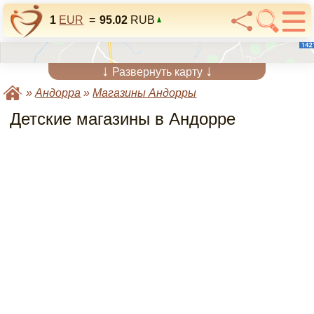
1
EUR
=
95.02
RUB
↓
↓
Развернуть карту
»
Андорра
»
Магазины Андорры
Детские магазины в Андорре