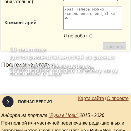
обязательно):
Комментарий:
Я не робот
10 памятных
достопримечательностей из разных
Последние статьи
уголков планеты
10 удивительных пещерных
Самый дорогой отель в мире
10 островных городов по всему миру
поселений в мире
Карта сайта
О проекте
ПОЛНАЯ ВЕРСИЯ
Андорра на портале
"Руки в Ноги"
2015 - 2026
При полной или частичной перепечатке редакционных и
авторских материалов гиперссылка на «RukiVNogi.com»