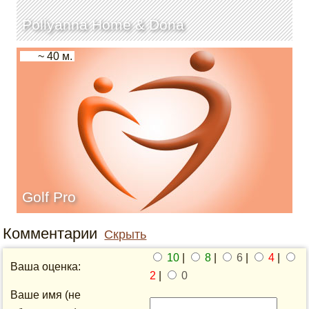
Pollyanna Home & Dona
~ 40 м.
Golf Pro
Комментарии
Скрыть
10
|
8
|
6
|
4
|
Ваша оценка:
2
|
0
Ваше имя (не