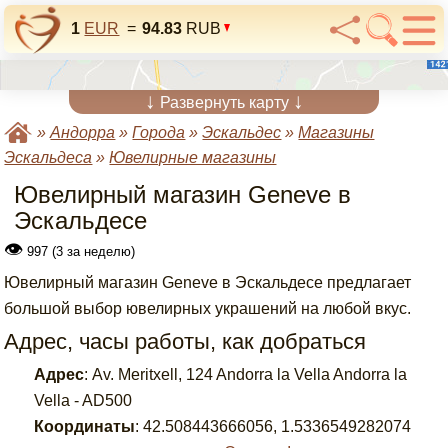
1
EUR
=
94.83
RUB
↓
↓
Развернуть карту
»
Андорра
»
Города
»
Эскальдес
»
Магазины
Эскальдеса
»
Ювелирные магазины
Ювелирный магазин Geneve в
Эскальдесе
👁
997 (3 за неделю)
Ювелирный магазин Geneve в Эскальдесе предлагает
большой выбор ювелирных украшений на любой вкус.
Адрес, часы работы, как добраться
Адрес
:
Av. Meritxell, 124 Andorra la Vella Andorra la
Vella - AD500
Координаты
:
42.508443666056
,
1.5336549282074