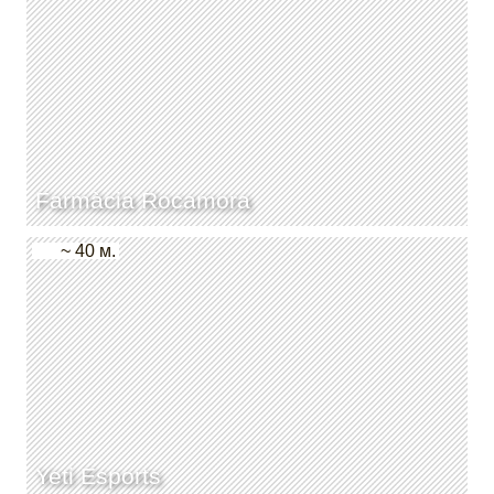
Farmàcia Rocamora
~ 40 м.
Yeti Esports