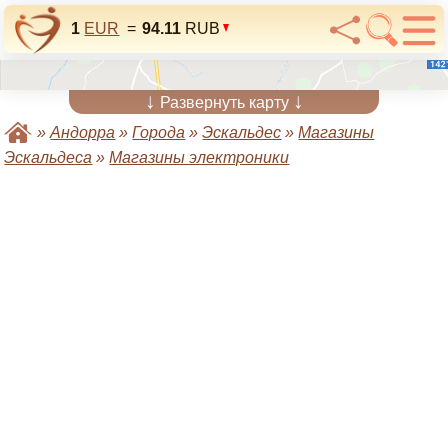
1
EUR
=
94.11
RUB
↓
↓
Развернуть карту
»
Андорра
»
Города
»
Эскальдес
»
Магазины
Эскальдеса
»
Магазины электроники