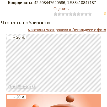
Координаты
:
42.508447620586
,
1.533410847187
Оценить!
0
Что есть поблизости:
магазины электроники в Эскальдесе с фото
~ 20 м.
Yeti Esports
~ 20 м.