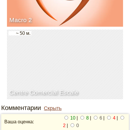
Macro 2
~ 50 м.
Centre Comercial Escale
Комментарии
Скрыть
10
|
8
|
6
|
4
|
Ваша оценка:
2
|
0