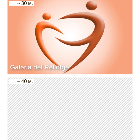
~ 30 м.
Galeria del Rellotge
~ 40 м.