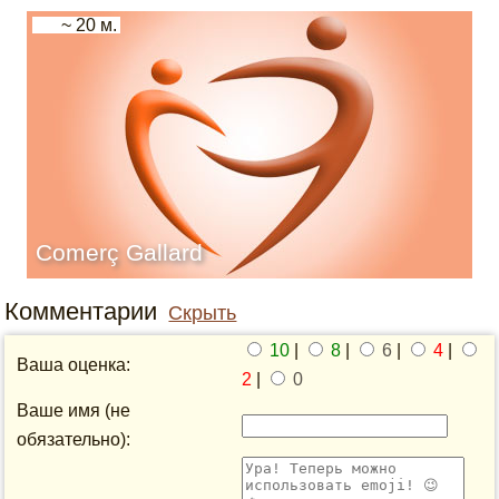
~ 20 м.
Comerç Gallard
Комментарии
Скрыть
10
|
8
|
6
|
4
|
Ваша оценка:
2
|
0
Ваше имя (не
обязательно):