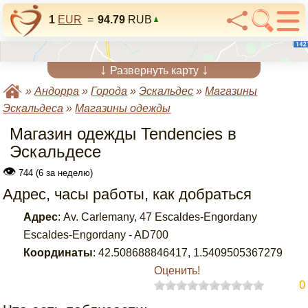
1
EUR
=
94.79
RUB
↓
↓
Развернуть карту
»
Андорра
»
Города
»
Эскальдес
»
Магазины
Эскальдеса
»
Магазины одежды
Магазин одежды Tendencies в
Эскальдесе
👁
744 (6 за неделю)
Адрес, часы работы, как добраться
Адрес
:
Av. Carlemany, 47 Escaldes-Engordany
Escaldes-Engordany - AD700
Координаты
:
42.508688846417
,
1.5409505367279
Оценить!
0