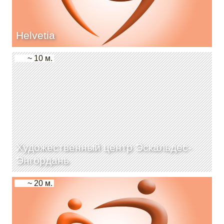
Helvetia
~ 10 м.
Художественный центр Эскальдес-
Энгордань
~ 20 м.