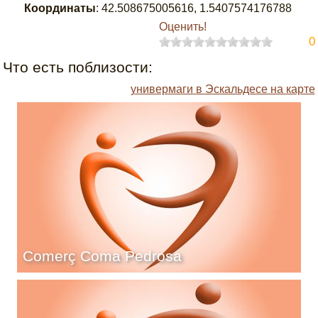
Координаты
:
42.508675005616
,
1.5407574176788
Оценить!
0
Что есть поблизости:
универмаги в Эскальдесе на карте
Comerç Coma Pedrosa