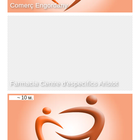
Comerç Engordany
Farmacia Centre d'específics Aristot
~ 10 м.