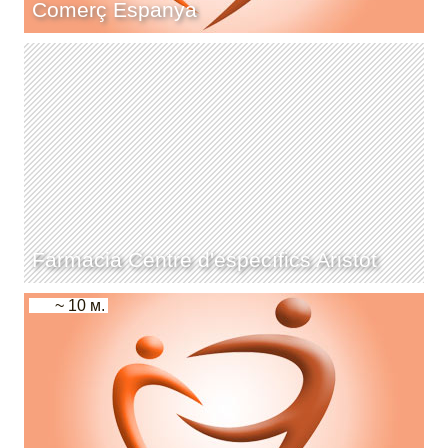
Comerç Espanya
Farmacia Centre d'específics Aristot
~ 10 м.