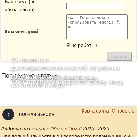
Ваше имя (не
обязательно):
Комментарий:
Я не робот
10 памятных
достопримечательностей из разных
Последние статьи
уголков планеты
10 удивительных пещерных
Самый дорогой отель в мире
10 островных городов по всему миру
поселений в мире
Карта сайта
О проекте
ПОЛНАЯ ВЕРСИЯ
Андорра на портале
"Руки в Ноги"
2015 - 2026
При полной или частичной перепечатке редакционных и