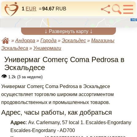
1
EUR
=
94.67
RUB
↓
↓
Развернуть карту
»
Андорра
»
Города
»
Эскальдес
»
Магазины
Эскальдеса
»
Универмаги
Универмаг Comerç Coma Pedrosa в
Эскальдесе
👁
1.2k (3 за неделю)
Универмаг Comerç Coma Pedrosa в Эскальдесе
осуществляет торговлю широким ассортиментом
продовольственных и промышленных товаров.
Адрес, часы работы, как добраться
Адрес
:
Av. Carlemany, 57 local 1. Escaldes-Engordany
Escaldes-Engordany - AD700