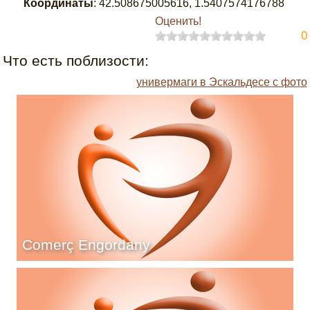
Координаты
:
42.508675005616
,
1.5407574176788
Оценить!
0
Что есть поблизости:
универмаги в Эскальдесе с фото
Comerç Engordany