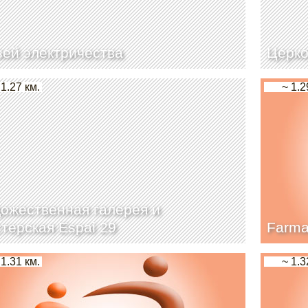
ей электричества
Церко
 1.27 км.
~ 1.2
ожественная галерея и
терская Espai 29
Farma
 1.31 км.
~ 1.3