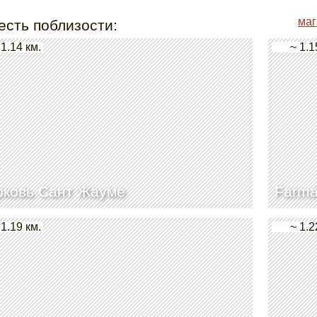
маг
есть поблизости:
 1.14 км.
~ 1.1
рковь Сант Жауме
Farmà
 1.19 км.
~ 1.2