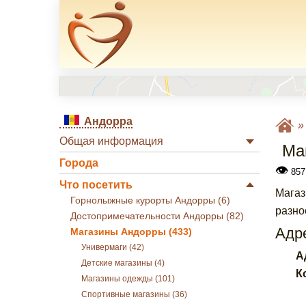
Андорра
Общая информация
Маг
Города
👁
857
Что посетить
Магаз
Горнолыжные курорты Андорры (6)
разно
Достопримечательности Андорры (82)
Адре
Магазины Андорры (433)
Универмаги (42)
А
Детские магазины (4)
К
Магазины одежды (101)
Спортивные магазины (36)