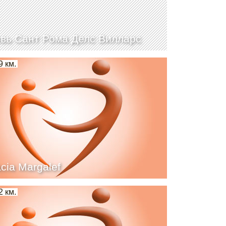
вь Сант Рома Делс Вилларс
9 км.
cia Margalef
2 км.