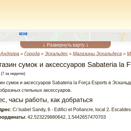
↓
↓
Развернуть карту
»
Андорра
»
Города
»
Эскальдес
»
Магазины Эскальдеса
»
М
азин сумок и аксессуаров Sabateria la 
 (7 за неделю)
ин сумок и аксессуаров Sabateria la Força Esports в Эскал
образных стильных аксессуаров.
с, часы работы, как добраться
дрес
:
C/ Isabel Sandy, 6 - Edifici el Pollancre, local 2. Esc
оординаты
:
42.523229880642
,
1.5442657470703