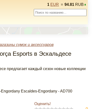
1
EUR
=
94.81
RUB
агазины сумок и аксессуаров
Força Esports в Эскальдесе
ьдесе предлагает каждый сезон новые коллекции
aldes-Engordany Escaldes-Engordany - AD700
Оценить!
0