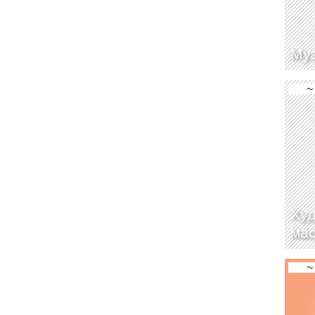
Муз
~
Худ
мас
~