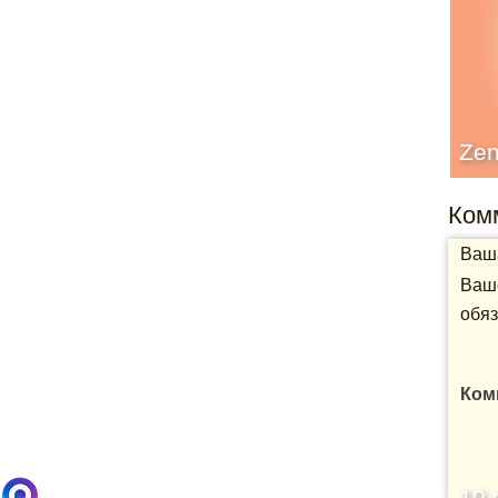
Zen
Ком
Ваша
Ваше
обяз
Ком
10 