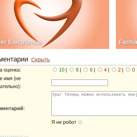
er Electrònica
Farmà
ментарии
Скрыть
 оценка:
10
|
8
|
6
|
4
|
2
|
0
 имя (не
ательно):
ментарий:
Я не робот
памятных