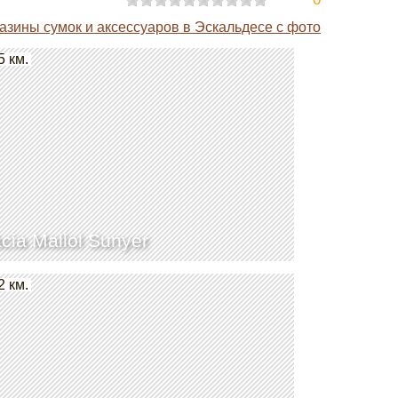
азины сумок и аксессуаров в Эскальдесе с фото
5 км.
cia Mallol Sunyer
2 км.