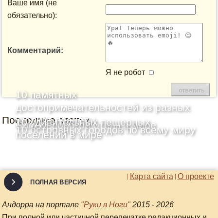
Ваше имя (не
обязательно):
Комментарий:
Я не робот
10 памятных
достопримечательностей из разных
Последние статьи
уголков планеты
10 удивительных пещерных
Самый дорогой отель в мире
10 островных городов по всему миру
поселений в мире
Карта сайта
О проекте
ПОЛНАЯ ВЕРСИЯ
Андорра на портале
"Руки в Ноги"
2015 - 2026
При полной или частичной перепечатке редакционных и