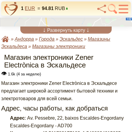
1
EUR
=
94.81
RUB
↓
↓
Развернуть карту
»
Андорра
»
Города
»
Эскальдес
»
Магазины
Эскальдеса
»
Магазины электроники
Магазин электроники Zener
Electrònica в Эскальдесе
👁
1.6k (4 за неделю)
Магазин электроники Zener Electrònica в Эскальдесе
предлагает широкой ассортимент бытовой техники и
электротоваров для всей семьи.
Адрес, часы работы, как добраться
Адрес
:
Av. Pessebre, 22, baixos Escaldes-Engordany
Escaldes-Engordany - AD700