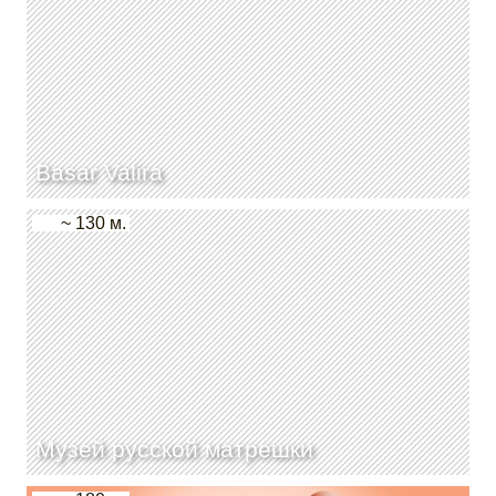
Basar Valira
~ 130 м.
Музей русской матрешки