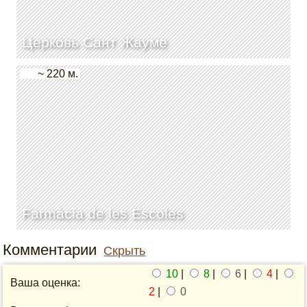
Церковь Сант Жауме
~ 220 м.
Farmàcia de les Escoles
Комментарии
Скрыть
10
|
8
|
6
|
4
|
Ваша оценка:
2
|
0