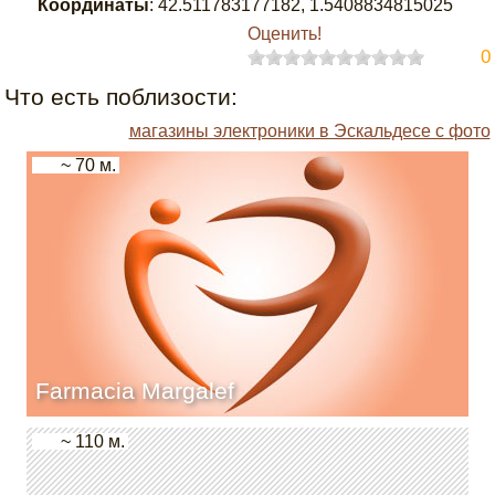
Координаты
:
42.511783177182
,
1.5408834815025
Оценить!
0
Что есть поблизости:
магазины электроники в Эскальдесе с фото
~ 70 м.
Farmacia Margalef
~ 110 м.