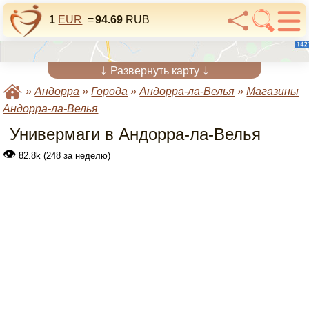
1
EUR
=
94.69
RUB
↓
↓
Развернуть карту
»
Андорра
»
Города
»
Андорра-ла-Велья
»
Магазины
Андорра-ла-Велья
Универмаги в Андорра-ла-Велья
👁
82.8k (248 за неделю)