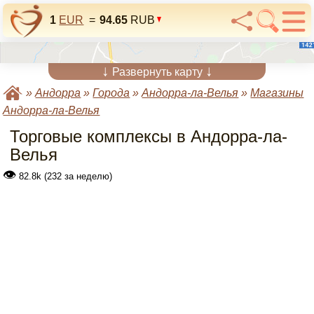
1
EUR
=
94.65
RUB
↓
↓
Развернуть карту
»
Андорра
»
Города
»
Андорра-ла-Велья
»
Магазины
Андорра-ла-Велья
Торговые комплексы в Андорра-ла-
Велья
👁
82.8k (232 за неделю)