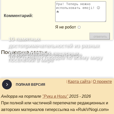
Комментарий:
Я не робот
10 памятных
достопримечательностей из разных
Последние статьи
уголков планеты
10 удивительных пещерных
Самый дорогой отель в мире
10 островных городов по всему миру
поселений в мире
Карта сайта
О проекте
ПОЛНАЯ ВЕРСИЯ
Андорра на портале
"Руки в Ноги"
2015 - 2026
При полной или частичной перепечатке редакционных и
авторских материалов гиперссылка на «RukiVNogi.com»