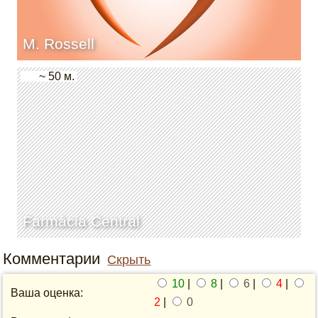
M. Rossell
~ 50 м.
Farmàcia Central
Комментарии
Скрыть
10
|
8
|
6
|
4
|
Ваша оценка:
2
|
0