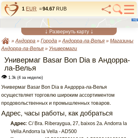
1
EUR
=
94.67
RUB
↓
↓
Развернуть карту
»
Андорра
»
Города
»
Андорра-ла-Велья
»
Магазины
Андорра-ла-Велья
»
Универмаги
Универмаг Basar Bon Dia в Андорра-
ла-Велья
👁
1.3k (4 за неделю)
Универмаг Basar Bon Dia в Андорра-ла-Велья
осуществляет торговлю широким ассортиментом
продовольственных и промышленных товаров.
Адрес, часы работы, как добраться
Адрес
:
C/ Bra. Riberaygua, 27, baixos 2a. Andorra la
Vella Andorra la Vella - AD500