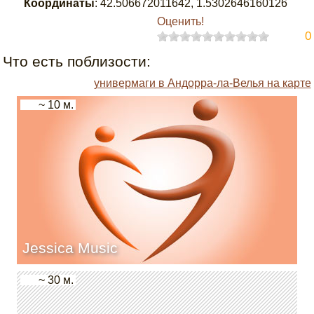
Координаты
:
42.506672011642
,
1.5302646160126
Оценить!
0
Что есть поблизости:
универмаги в Андорра-ла-Велья на карте
~ 10 м.
Jessica Music
~ 30 м.