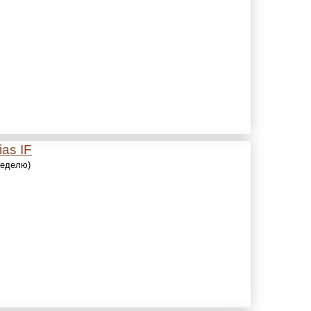
ias IF
 неделю)