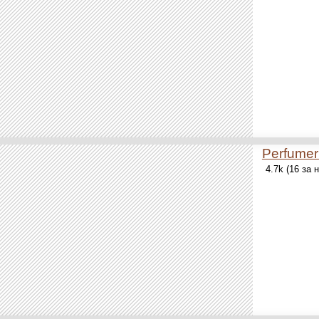
Perfumer
4.7k (16 за