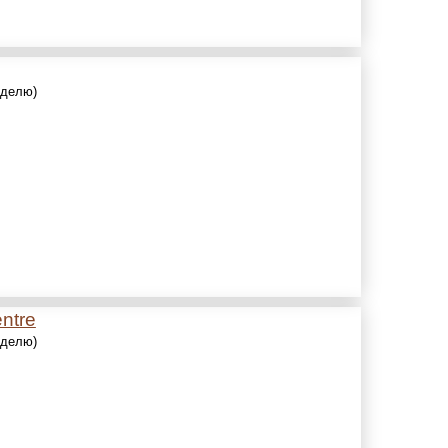
еделю)
entre
еделю)