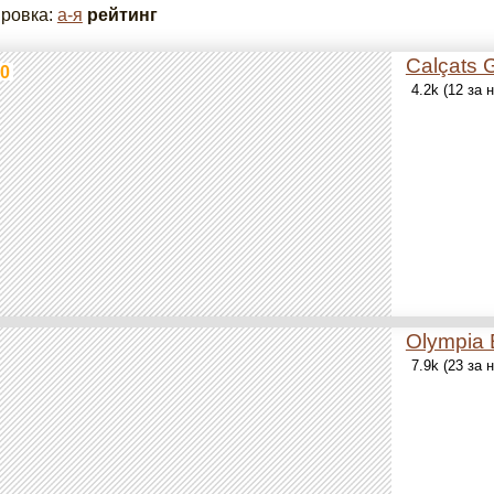
ровка:
а-я
рейтинг
Calçats 
0
4.2k (12 за
Olympia 
7.9k (23 за