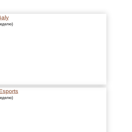
Galy
 неделю)
Esports
 неделю)