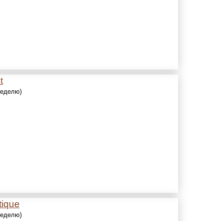
t
 неделю)
tique
 неделю)