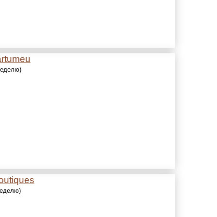
artumeu
 неделю)
outiques
неделю)