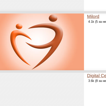
Milord
4.1k (5 за н
Digital C
3.6k (8 за н