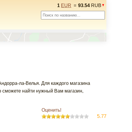
1
EUR
=
93.54
RUB
Андорра-ла-Велья. Для каждого магазина
о сможете найти нужный Вам магазин,
Оценить!
5.77