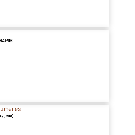
 неделю)
fumeries
 неделю)