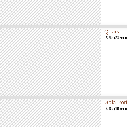
Quars
5.6k (23 за
Gala Per
5.6k (19 за