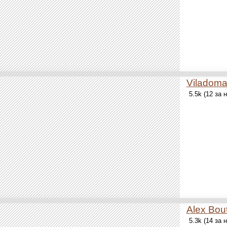
Viladoma
5.5k (12 за
Alex Bou
5.3k (14 за