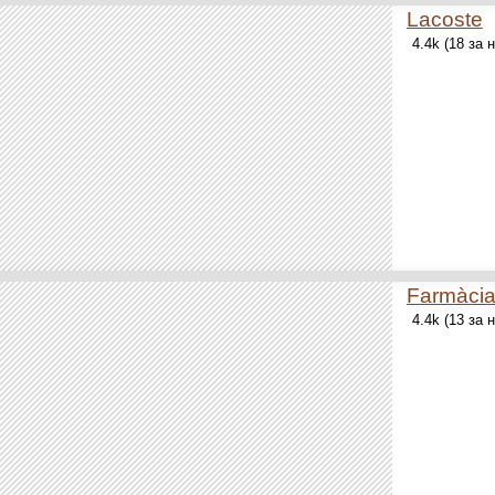
Lacoste
4.4k (18 за
Farmàcia
4.4k (13 за