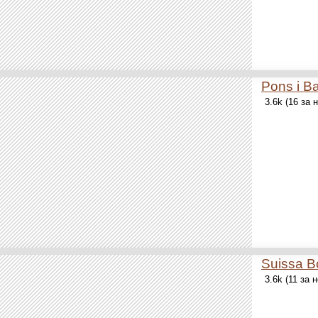
Pons i B
3.6k (16 за
Suissa B
3.6k (11 за 