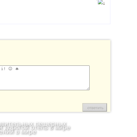
ивительных пещерных
 дорогой отель в мире
ений в мире