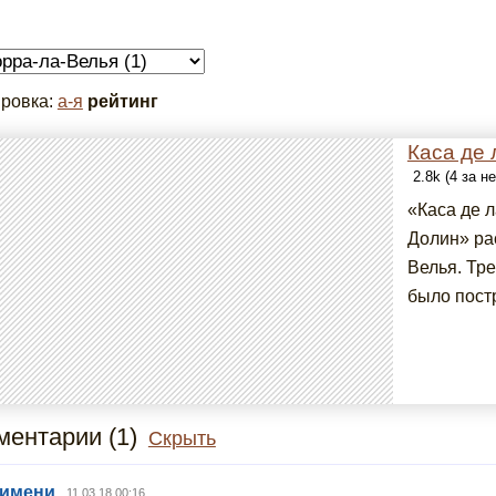
ровка:
а-я
рейтинг
Каса де 
2.8k (4 за н
«Каса де л
Долин» ра
Велья. Тр
было постр
ентарии (1)
Скрыть
 имени
11.03.18 00:16