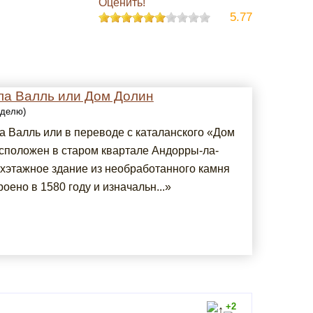
Оценить!
5.77
ла Валль или Дом Долин
еделю)
а Валль или в переводе с каталанского «Дом
сположен в старом квартале Андорры-ла-
ехэтажное здание из необработанного камня
оено в 1580 году и изначальн...»
+2