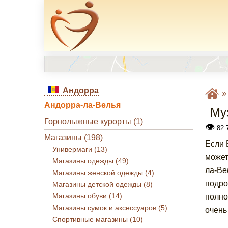
Андорра
Андорра-ла-Велья
Му
Горнолыжные курорты (1)
👁
82.7
Магазины (198)
Если 
Универмаги (13)
может
Магазины одежды (49)
ла-Ве
Магазины женской одежды (4)
подро
Магазины детской одежды (8)
Магазины обуви (14)
полно
Магазины сумок и аксессуаров (5)
очень
Спортивные магазины (10)