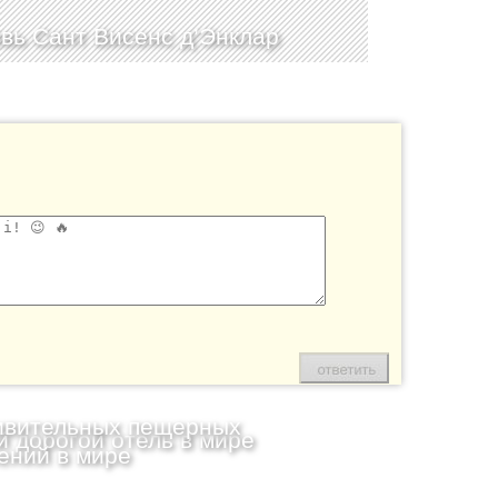
вь Сант Висенс д’Энклар
ивительных пещерных
 дорогой отель в мире
ений в мире