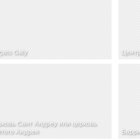
çats Galy
Центр
ковь Сант Андреу или церковь
того Андрея
Барри