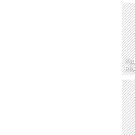
Худ
Rib