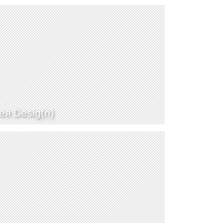
ея Desig(n)