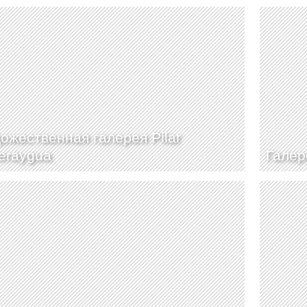
ожественная галерея Pilar
eraygua
Галер