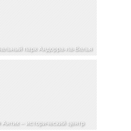
альный парк Андорра-ла-Велья
 Антик – исторический центр