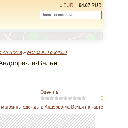
1
EUR
=
94.67
RUB
-ла-Велья
»
Магазины одежды
 Андорра-ла-Велья
Оценить!
0
магазины одежды в Андорра-ла-Велья на карте