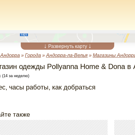
↓
↓
Развернуть карту
»
Андорра
»
Города
»
Андорра-ла-Велья
»
Магазины Андорра
газин одежды Pollyanna Home & Dona в
 (14 за неделю)
с, часы работы, как добраться
йте также