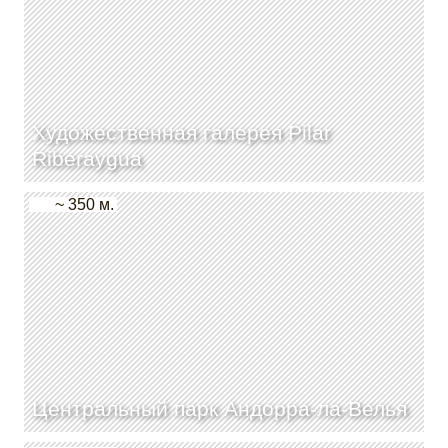
Художественная галерея Pilar
Riberaygua
~ 350 м.
Центральный парк Андорра-ла-Велья