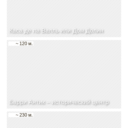
Каса де ла Валль или Дом Долин
~ 120 м.
Барри Антик – исторический центр
~ 230 м.