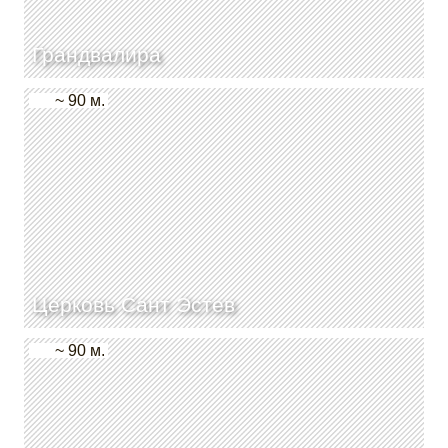
Грандвалира
~ 90 м.
Церковь Сант Эстев
~ 90 м.