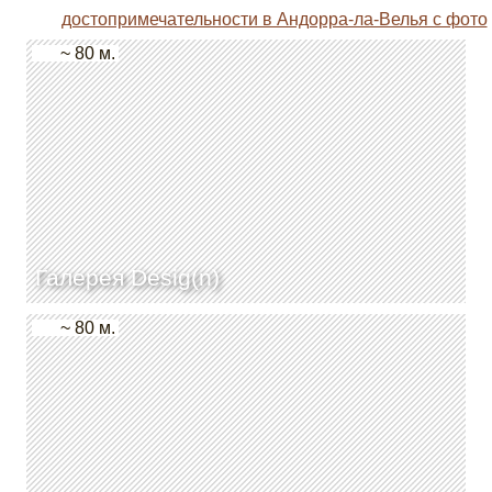
достопримечательности в Андорра-ла-Велья с фото
~ 80 м.
Галерея Desig(n)
~ 80 м.