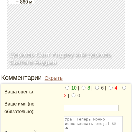
~ 860 м.
Церковь Сант Андреу или церковь
Святого Андрея
Комментарии
Скрыть
10
|
8
|
6
|
4
|
Ваша оценка:
2
|
0
Ваше имя (не
обязательно):