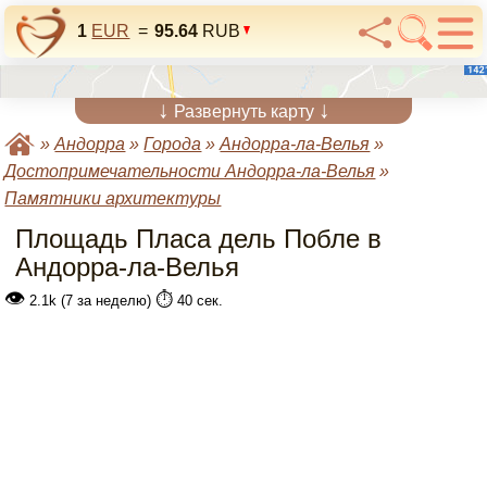
1
EUR
=
95.64
RUB
↓
↓
Развернуть карту
»
Андорра
»
Города
»
Андорра-ла-Велья
»
Достопримечательности Андорра-ла-Велья
»
Памятники архитектуры
Площадь Пласа дель Побле в
Андорра-ла-Велья
👁
⏱️
2.1k (7 за неделю)
40 сек.