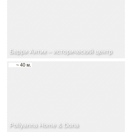
Барри Антик – исторический центр
~ 40 м.
Pollyanna Home & Dona