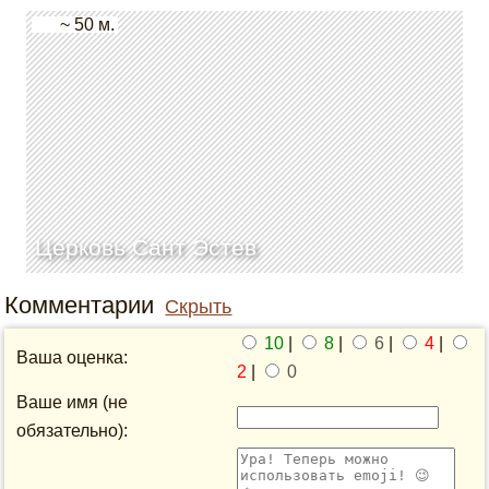
~ 50 м.
Церковь Сант Эстев
Комментарии
Скрыть
10
|
8
|
6
|
4
|
Ваша оценка:
2
|
0
Ваше имя (не
обязательно):