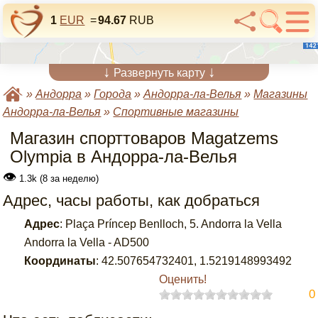
1
EUR
=
94.67
RUB
↓
↓
Развернуть карту
»
Андорра
»
Города
»
Андорра-ла-Велья
»
Магазины
Андорра-ла-Велья
»
Спортивные магазины
Магазин спорттоваров Magatzems
Olympia в Андорра-ла-Велья
👁
1.3k (8 за неделю)
Адрес, часы работы, как добраться
Адрес
:
Plaça Príncep Benlloch, 5. Andorra la Vella
Andorra la Vella - AD500
Координаты
:
42.507654732401
,
1.5219148993492
Оценить!
0