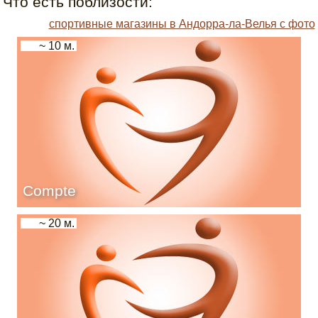
Что есть поблизости:
спортивные магазины в Андорра-ла-Велья с фото
~ 10 м.
Compte
~ 20 м.