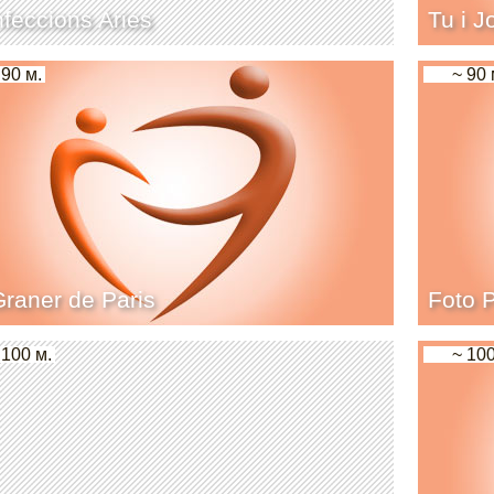
feccions Aries
Tu i J
 90 м.
~ 90 
Graner de Paris
Foto 
 100 м.
~ 100