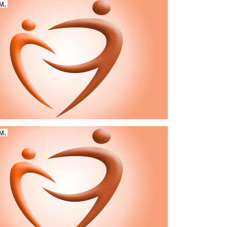
м.
м.