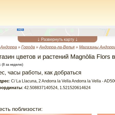
↓
↓
Развернуть карту
»
Андорра
»
Города
»
Андорра-ла-Велья
»
Магазины Андорра
газин цветов и растений Magnòlia Flors
 (8 за неделю)
с, часы работы, как добраться
дрес
:
C/ La Llacuna, 2 Andorra la Vella Andorra la Vella - AD50
оординаты
:
42.508837140524
,
1.521520614624
есть поблизости: