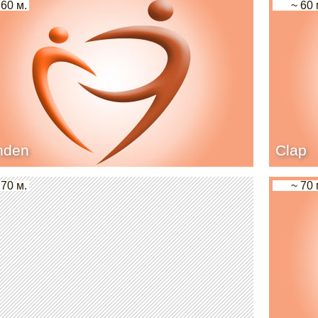
 60 м.
~ 60 
nden
Clap
 70 м.
~ 70 