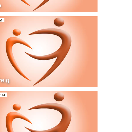
o
м.
Peig
 м.