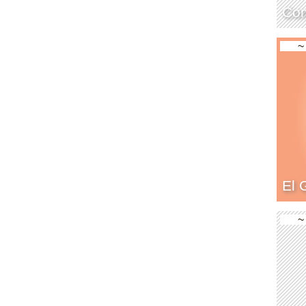
Con
~
El 
~