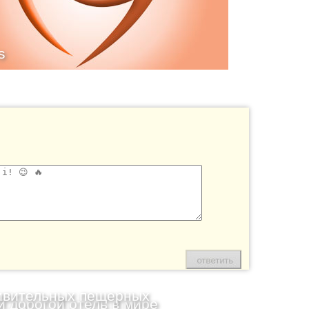
s
ивительных пещерных
 дорогой отель в мире