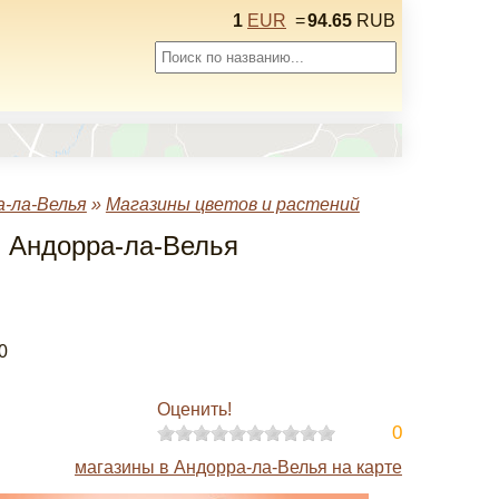
1
EUR
=
94.65
RUB
-ла-Велья
»
Магазины цветов и растений
 в Андорра-ла-Велья
0
Оценить!
0
магазины в Андорра-ла-Велья на карте