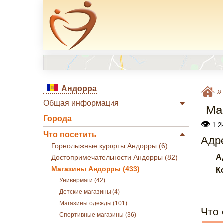
Андорра
Общая информация
Ма
Города
👁
1.2k
Что посетить
Адре
Горнолыжные курорты Андорры (6)
А
Достопримечательности Андорры (82)
Магазины Андорры (433)
К
Универмаги (42)
Детские магазины (4)
Магазины одежды (101)
Что 
Спортивные магазины (36)