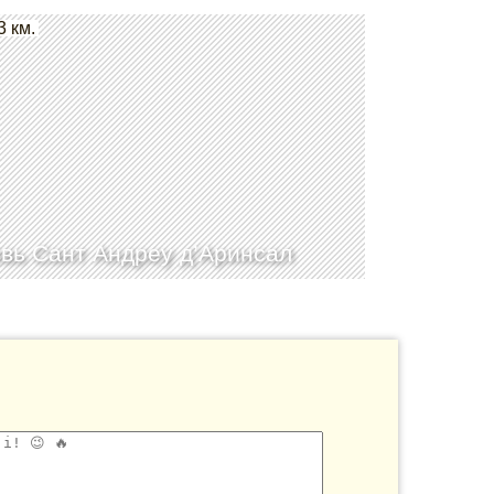
3 км.
вь Сант Андреу д’Аринсал