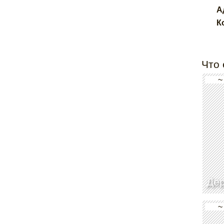
А
К
Что 
~
Дер
~