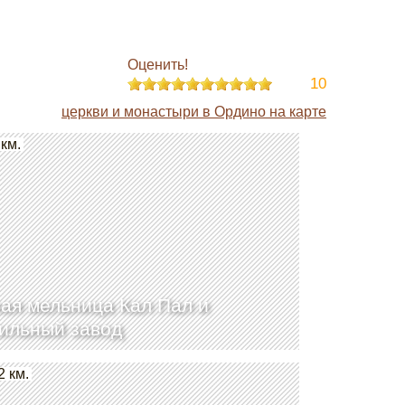
Оценить!
10
церкви и монастыри в Ордино на карте
 км.
ая мельница Кал Пал и
ильный завод
2 км.