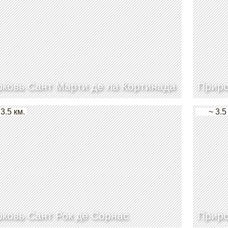
ковь Сант Марти де ла Кортинада
Приро
 3.5 км.
~ 3.5
ковь Сант Рок де Сорнас
Приро