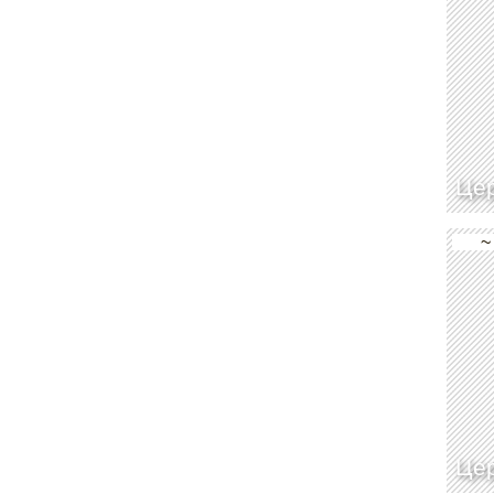
Цер
~
Цер