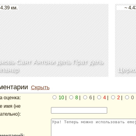
 4.39 км.
~ 4.4
ковь Сант Антони дель Прат дель
мпанар
Церко
ментарии
Скрыть
 оценка:
10
|
8
|
6
|
4
|
2
|
0
 имя (не
ательно):
ментарий: