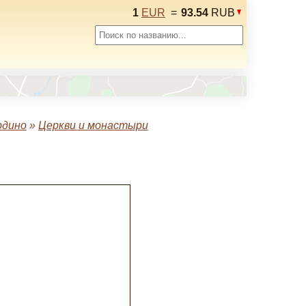
1
EUR
=
93.54
RUB
рдино
»
Церкви и монастыри