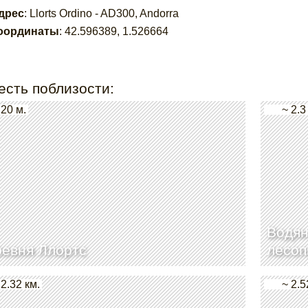
дрес
:
Llorts Ordino - AD300, Andorra
оординаты
:
42.596389
,
1.526664
есть поблизости:
 20 м.
~ 2.3
Водян
евня Ллортс
лесоп
 2.32 км.
~ 2.5