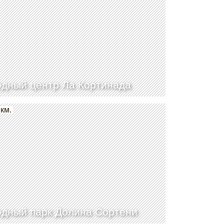
дный центр Ла Кортинада
 км.
дный парк Долина Сортени