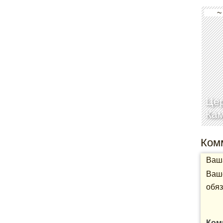
~
Цер
Ка
Ком
Ваша
Ваше
обяз
Ком