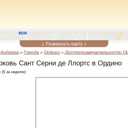
↓
↓
Развернуть карту
»
Андорра
»
Города
»
Ордино
»
Достопримечательности О
рковь Сант Серни де Ллортс в Ордино
 (5 за неделю)