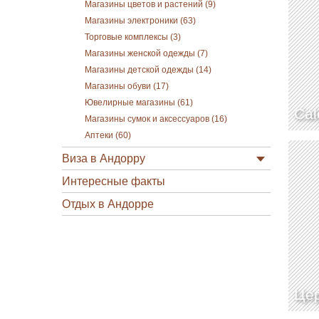
Магазины цветов и растений (9)
Магазины электроники (63)
Торговые комплексы (3)
Магазины женской одежды (7)
Магазины детской одежды (14)
Магазины обуви (17)
Ювелирные магазины (61)
Cal
Магазины сумок и аксессуаров (16)
Аптеки (60)
Виза в Андорру
Интересные факты
Отдых в Андорре
Цер