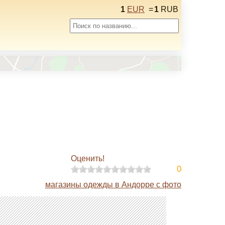
1
EUR
=
1
RUB
Оценить!
0
магазины одежды в Андорре с фото