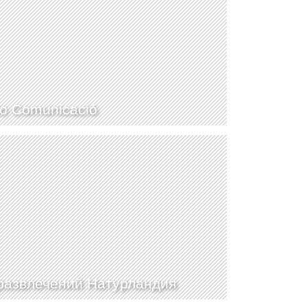
No Comunicació
развлечений Натурландия