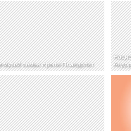
Нацио
-музей семьи Арени-Пландолит
Андо