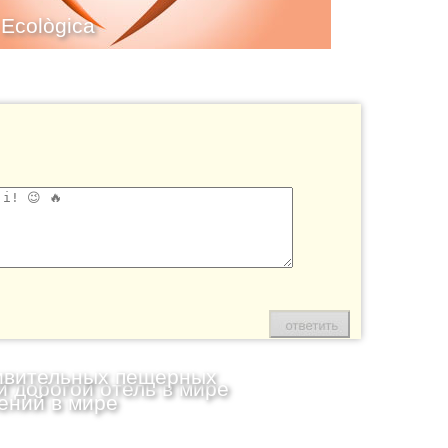
 Ecològica
ивительных пещерных
 дорогой отель в мире
ений в мире