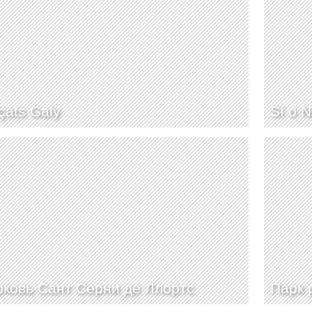
çats Galy
Sí o 
ковь Сант Серни де Ллортс
Парк 