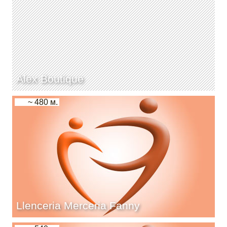
Alex Boutique
~ 480 м.
Llenceria Merceria Fanny