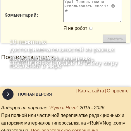
Комментарий:
Я не робот
10 памятных
достопримечательностей из разных
Последние статьи
уголков планеты
10 удивительных пещерных
Самый дорогой отель в мире
10 островных городов по всему миру
поселений в мире
Карта сайта
О проекте
ПОЛНАЯ ВЕРСИЯ
Андорра на портале
"Руки в Ноги"
2015 - 2026
При полной или частичной перепечатке редакционных и
авторских материалов гиперссылка на «RukiVNogi.com»
обязательна.
Пользовательское соглашение