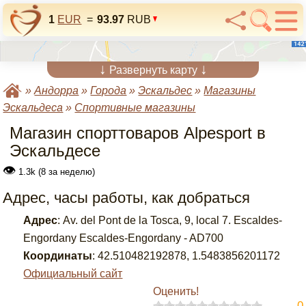
1
EUR
=
93.97
RUB
↓
↓
Развернуть карту
»
Андорра
»
Города
»
Эскальдес
»
Магазины
Эскальдеса
»
Спортивные магазины
Магазин спорттоваров Alpesport в
Эскальдесе
👁
1.3k (8 за неделю)
Адрес, часы работы, как добраться
Адрес
:
Av. del Pont de la Tosca, 9, local 7. Escaldes-
Engordany Escaldes-Engordany - AD700
Координаты
:
42.510482192878
,
1.5483856201172
Официальный сайт
Оценить!
0