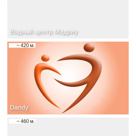
Водный центр Мадриу
~ 420 м.
Dandy
~ 460 м.