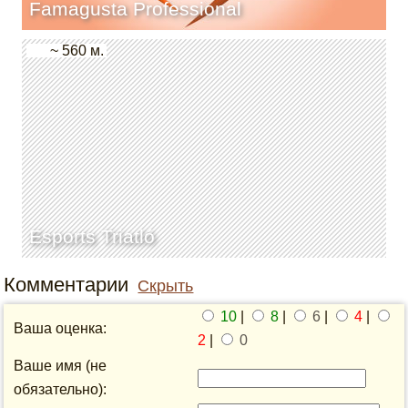
Famagusta Professional
~ 560 м.
Esports Triatló
Комментарии
Скрыть
10
|
8
|
6
|
4
|
Ваша оценка:
2
|
0
Ваше имя (не
обязательно):