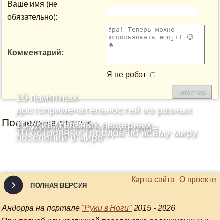
Ваше имя (не
обязательно):
Комментарий:
Я не робот
10 памятных
достопримечательностей из разных
Последние статьи
уголков планеты
10 удивительных пещерных
Самый дорогой отель в мире
10 островных городов по всему миру
поселений в мире
Карта сайта
О проекте
ПОЛНАЯ ВЕРСИЯ
Андорра на портале
"Руки в Ноги"
2015 - 2026