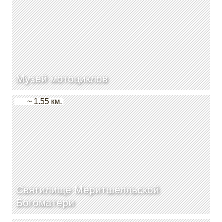
Музей мотоциклов
~ 1.55 км.
Святилище Меритшелльской
Богоматери