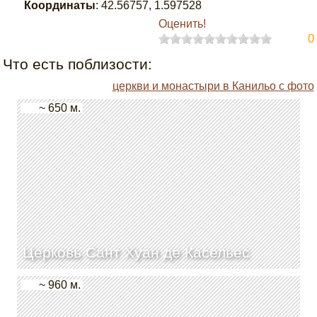
Координаты
:
42.56757
,
1.597528
Оценить!
0
Что есть поблизости:
церкви и монастыри в Канильо с фото
~ 650 м.
Церковь Сант Хуан де Касельес
~ 960 м.