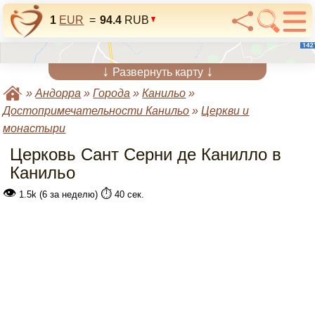
1
EUR
=
94.4
RUB
↓
↓
Развернуть карту
»
Андорра
»
Города
»
Канильо
»
Достопримечательности Канильо
»
Церкви и
монастыри
Церковь Сант Серни де Канилло в
Канильо
👁
⏱️
1.5k (6 за неделю)
40 сек.