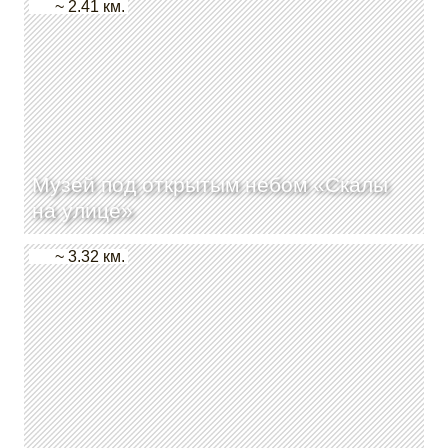
~ 2.41 км.
Музей под открытым небом «Скалы
на улице»
~ 3.32 км.