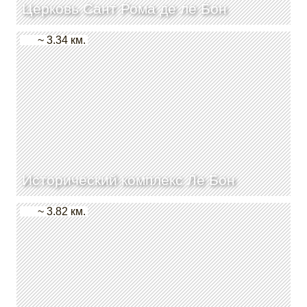
Церковь Сант Рома де ле Бон
~ 3.34 км.
Исторический комплекс Ле Бон
~ 3.82 км.