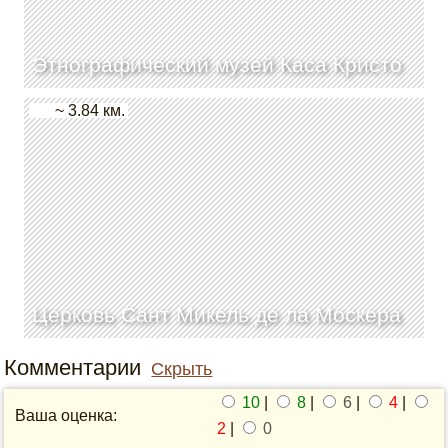
Этнографический музей Каса Кристо
~ 3.84 км.
Церковь Сант Микель де ла Москера
Комментарии
Скрыть
10
|
8
|
6
|
4
|
Ваша оценка:
2
|
0