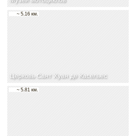
~ 5.16 км.
Церковь Сант Хуан де Касельес
~ 5.81 км.