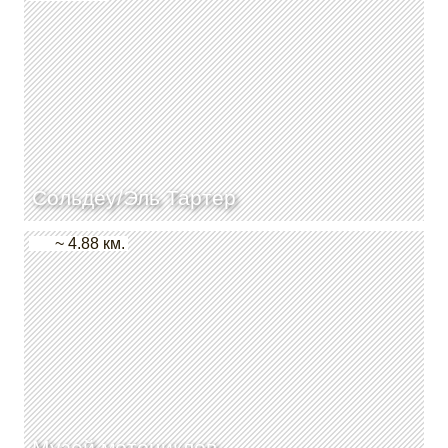
Сольдеу/Эль Тартер
~ 4.88 км.
Музей мотоциклов