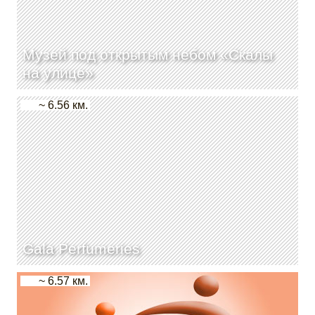
Музей под открытым небом «Скалы
на улице»
~ 6.56 км.
Gala Perfumeries
~ 6.57 км.