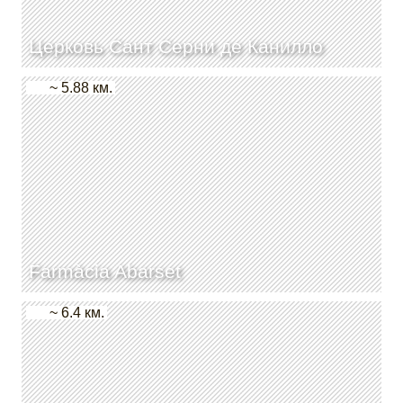
Церковь Сант Серни де Канилло
~ 5.88 км.
Farmàcia Abarset
~ 6.4 км.