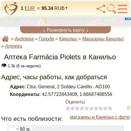
1
EUR
=
95.34
RUB
↓
↓
Развернуть карту
»
Андорра
»
Города
»
Канильо
»
Магазины Канильо
»
Аптеки
Аптека Farmàcia Piolets в Канильо
👁
1.3k (6 за неделю)
Адрес, часы работы, как добраться
Адрес
:
Ctra. General, 2 Soldeu Canillo - AD100
Координаты
:
42.57722843408
,
1.66687488556
Оценить!
0
магазины в Канильо с фото
Что есть поблизости:
~ 80 м.