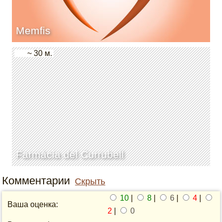
Memfis
~ 30 м.
Farmàcia del Currubell
Комментарии
Скрыть
10
|
8
|
6
|
4
|
Ваша оценка:
2
|
0