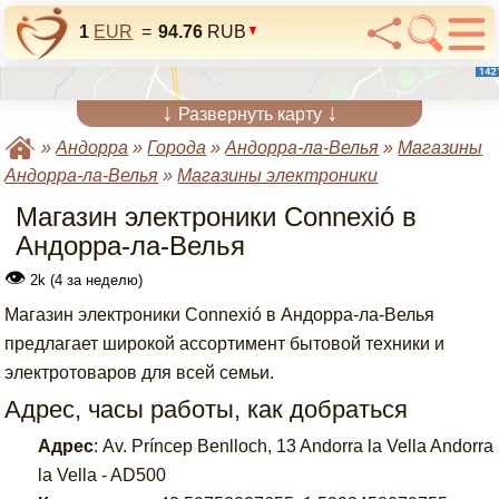
1
EUR
=
94.76
RUB
↓
↓
Развернуть карту
»
Андорра
»
Города
»
Андорра-ла-Велья
»
Магазины
Андорра-ла-Велья
»
Магазины электроники
Магазин электроники Connexió в
Андорра-ла-Велья
👁
2k (4 за неделю)
Магазин электроники Connexió в Андорра-ла-Велья
предлагает широкой ассортимент бытовой техники и
электротоваров для всей семьи.
Адрес, часы работы, как добраться
Адрес
:
Av. Príncep Benlloch, 13 Andorra la Vella Andorra
la Vella - AD500