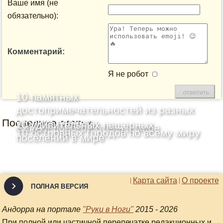
Ваше имя (не
обязательно):
Комментарий:
Я не робот
10 памятных
достопримечательностей из разных
Последние статьи
уголков планеты
10 удивительных пещерных
Самый дорогой отель в мире
10 островных городов по всему миру
поселений в мире
Карта сайта
О проекте
ПОЛНАЯ ВЕРСИЯ
Андорра на портале
"Руки в Ноги"
2015 - 2026
При полной или частичной перепечатке редакционных и