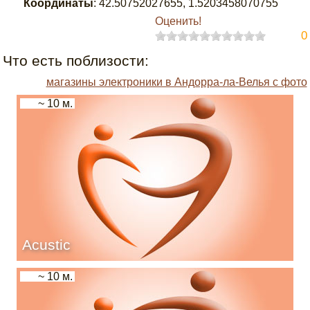
Координаты
:
42.50752027655
,
1.5203458070755
Оценить!
0
Что есть поблизости:
магазины электроники в Андорра-ла-Велья с фото
~ 10 м.
Acustic
~ 10 м.