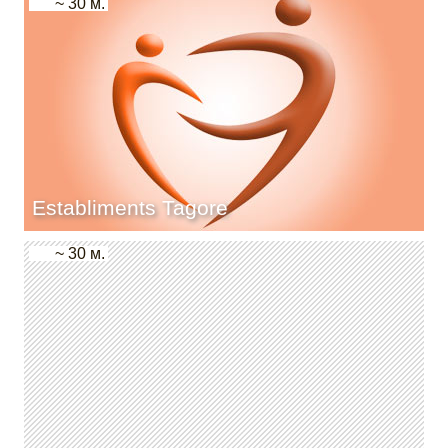
~ 30 м.
Establiments Tagore
~ 30 м.