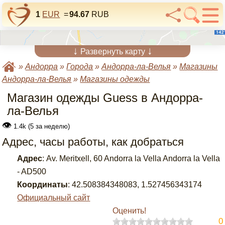
1
EUR
=
94.67
RUB
↓
↓
Развернуть карту
»
Андорра
»
Города
»
Андорра-ла-Велья
»
Магазины
Андорра-ла-Велья
»
Магазины одежды
Магазин одежды Guess в Андорра-
ла-Велья
👁
1.4k (5 за неделю)
Адрес, часы работы, как добраться
Адрес
:
Av. Meritxell, 60 Andorra la Vella Andorra la Vella
- AD500
Координаты
:
42.508384348083
,
1.527456343174
Официальный сайт
Оценить!
0