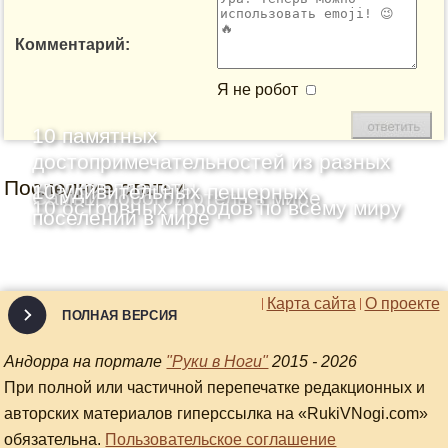
Комментарий:
Я не робот
10 памятных
достопримечательностей из разных
Последние статьи
уголков планеты
10 удивительных пещерных
Самый дорогой отель в мире
10 островных городов по всему миру
поселений в мире
Карта сайта
О проекте
ПОЛНАЯ ВЕРСИЯ
Андорра на портале
"Руки в Ноги"
2015 - 2026
При полной или частичной перепечатке редакционных и
авторских материалов гиперссылка на «RukiVNogi.com»
обязательна.
Пользовательское соглашение