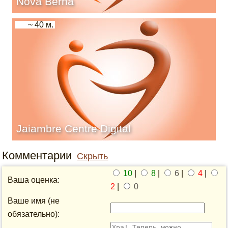
Nova Berna
~ 40 м.
Jaiambre Centre Digital
Комментарии
Скрыть
10
|
8
|
6
|
4
|
Ваша оценка:
2
|
0
Ваше имя (не
обязательно):