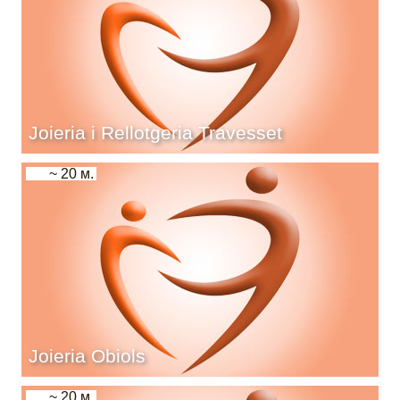
Joieria i Rellotgeria Travesset
~ 20 м.
Joieria Obiols
~ 20 м.