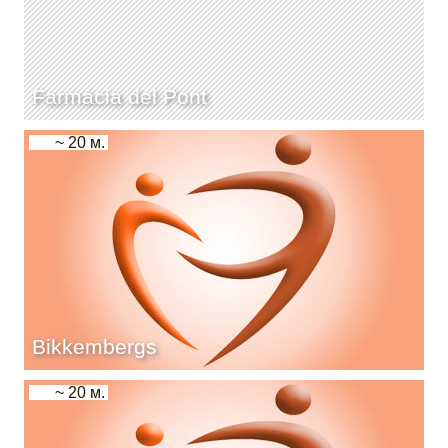
Farmàcia del Pont
~ 20 м.
Bikkembergs
~ 20 м.