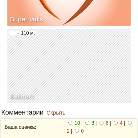
Super Valls
~ 110 м.
Estima't
Комментарии
Скрыть
10
|
8
|
6
|
4
|
Ваша оценка:
2
|
0