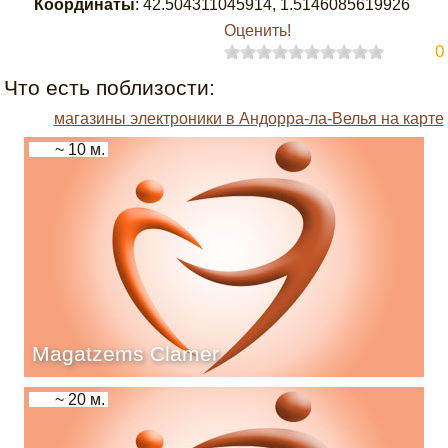
Координаты
:
42.504311045914
,
1.5146085619926
Оценить!
0
Что есть поблизости:
магазины электроники в Андорра-ла-Велья на карте
~ 10 м.
Magatzems Clamer
~ 20 м.