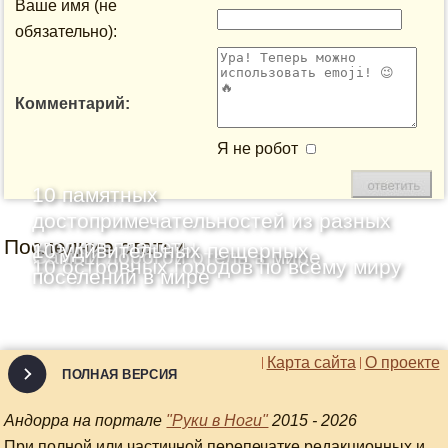
Ваше имя (не
обязательно):
Комментарий:
Я не робот
10 памятных
достопримечательностей из разных
Последние статьи
уголков планеты
10 удивительных пещерных
Самый дорогой отель в мире
10 островных городов по всему миру
поселений в мире
Карта сайта
О проекте
ПОЛНАЯ ВЕРСИЯ
Андорра на портале
"Руки в Ноги"
2015 - 2026
При полной или частичной перепечатке редакционных и