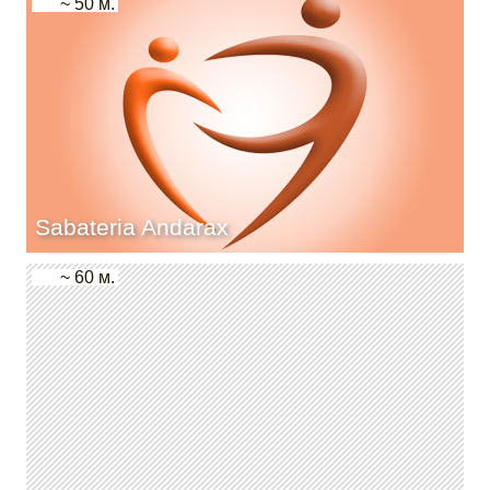
~ 50 м.
Sabateria Andarax
~ 60 м.