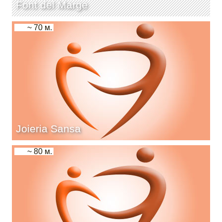
Font del Marge
~ 70 м.
Joieria Sansa
~ 80 м.