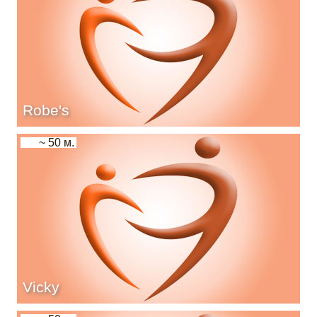
Robe's
~ 50 м.
Vicky