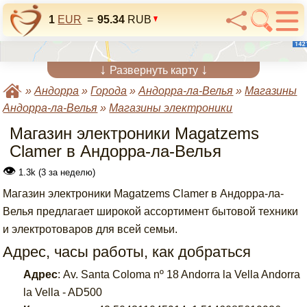
1
EUR
=
95.34
RUB
↓
↓
Развернуть карту
»
Андорра
»
Города
»
Андорра-ла-Велья
»
Магазины
Андорра-ла-Велья
»
Магазины электроники
Магазин электроники Magatzems
Clamer в Андорра-ла-Велья
👁
1.3k (3 за неделю)
Магазин электроники Magatzems Clamer в Андорра-ла-
Велья предлагает широкой ассортимент бытовой техники
и электротоваров для всей семьи.
Адрес, часы работы, как добраться
Адрес
:
Av. Santa Coloma nº 18 Andorra la Vella Andorra
la Vella - AD500