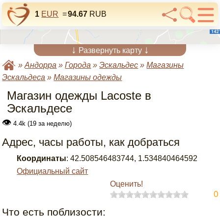
1
EUR
=
94.67
RUB
↓
↓
Развернуть карту
»
Андорра
»
Города
»
Эскальдес
»
Магазины
Эскальдеса
»
Магазины одежды
Магазин одежды Lacoste в
Эскальдесе
👁
4.4k (19 за неделю)
Адрес, часы работы, как добраться
Координаты
:
42.508546483744
,
1.534840464592
Официальный сайт
Оценить!
0
Что есть поблизости: