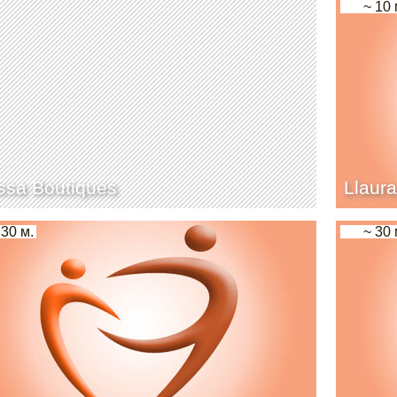
~ 10 
ssa Boutiques
Llaur
 30 м.
~ 30 