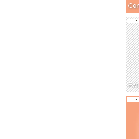
Cen
~
Far
~