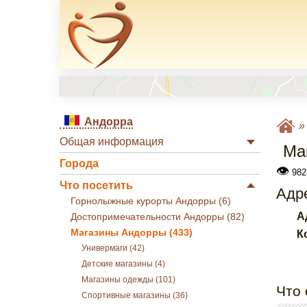
Андорра
Общая информация
Ма
Города
👁
982
Что посетить
Адре
Горнолыжные курорты Андорры (6)
А
Достопримечательности Андорры (82)
Магазины Андорры (433)
К
Универмаги (42)
Детские магазины (4)
Магазины одежды (101)
Что 
Спортивные магазины (36)