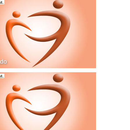
м.
ado
м.