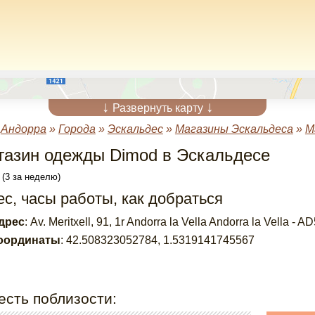
↓
↓
Развернуть карту
»
Андорра
»
Города
»
Эскальдес
»
Магазины Эскальдеса
»
М
газин одежды Dimod в Эскальдесе
 (3 за неделю)
с, часы работы, как добраться
дрес
:
Av. Meritxell, 91, 1r Andorra la Vella Andorra la Vella - A
оординаты
:
42.508323052784
,
1.5319141745567
есть поблизости: