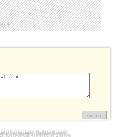
ns +
ивительных пещерных
 дорогой отель в мире