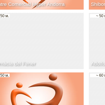
tre Comercial Hyper Andorra
Shibor
 50 м.
~ 50 
màcia del Fener
Adolf
 50 м.
~ 60 