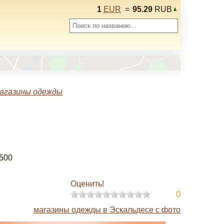
1
EUR
=
95.29
RUB
агазины одежды
D500
Оценить!
0
магазины одежды в Эскальдесе с фото