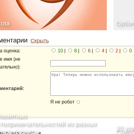
ota
Optio
ментарии
Скрыть
 оценка:
10
|
8
|
6
|
4
|
2
|
0
 имя (не
ательно):
ментарий:
Я не робот
памятных
топримечательностей из разных
10 уд
лков планеты
Самый
ледние статьи