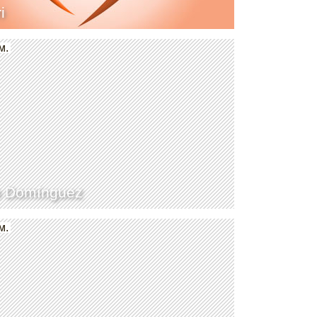
i
м.
o Domínguez
м.