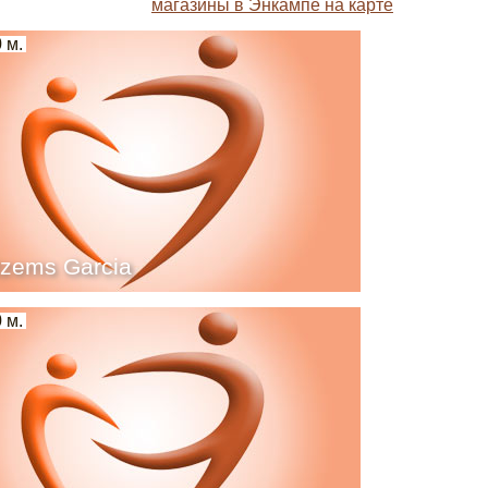
магазины в Энкампе на карте
 м.
zems Garcia
 м.