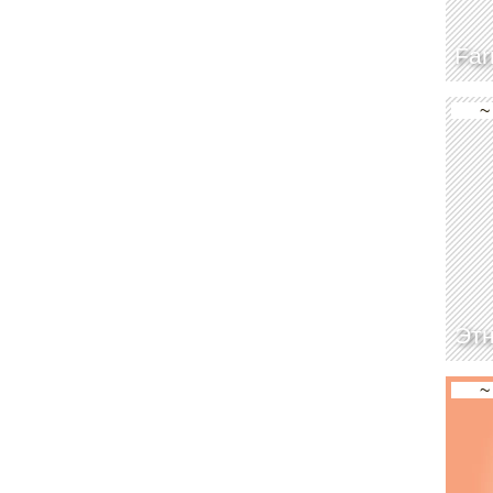
Far
~
Этн
~