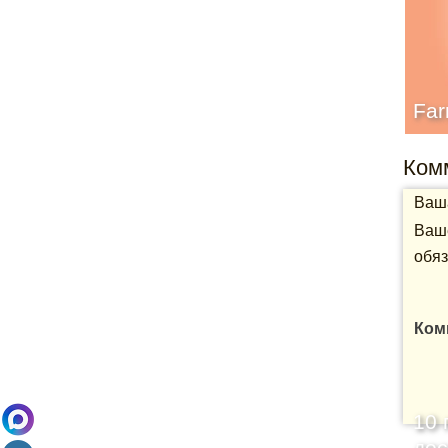
Far
Ком
Ваша
Ваше
обяз
Ком
10 
дос