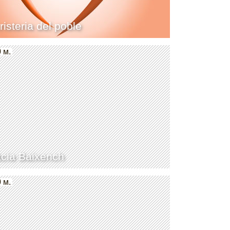
risteria del poble
 м.
cia Baixench
 м.