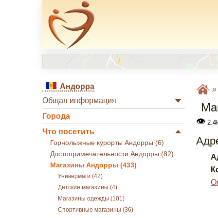
Андорра
Общая информация
Ма
Города
👁
2.4k
Что посетить
Адре
Горнолыжные курорты Андорры (6)
Достопримечательности Андорры (82)
А
Магазины Андорры (433)
К
Универмаги (42)
О
Детские магазины (4)
Магазины одежды (101)
Спортивные магазины (36)