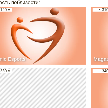
есть поблизости:
 120 м.
~ 310
nic Esports
Magat
 330 м.
~ 340