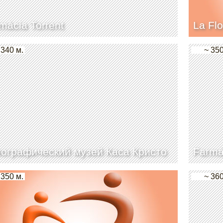
màcia Torrent
La Flo
 340 м.
~ 350
ографический музей Каса Кристо
Farmà
 350 м.
~ 360