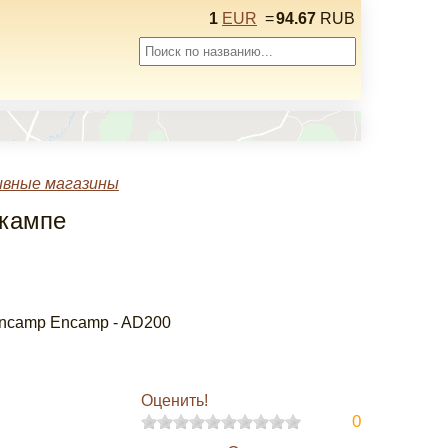
1
EUR
=
94.67
RUB
вные магазины
нкампе
2. Encamp Encamp - AD200
Оценить!
0