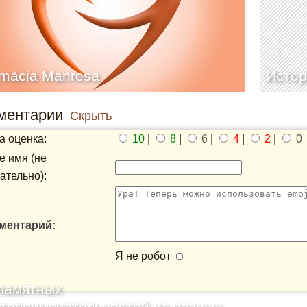
màcia Manresa
Истор
ментарии
Скрыть
 оценка:
10
|
8
|
6
|
4
|
2
|
0
 имя (не
ательно):
ментарий:
Я не робот
памятных
топримечательностей из разных