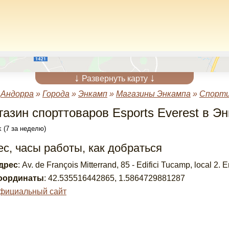
↓
↓
Развернуть карту
»
Андорра
»
Города
»
Энкамп
»
Магазины Энкампа
»
Спорти
газин спорттоваров Esports Everest в Э
 (7 за неделю)
с, часы работы, как добраться
дрес
:
Av. de François Mitterrand, 85 - Edifici Tucamp, local 
оординаты
:
42.535516442865
,
1.5864729881287
фициальный сайт