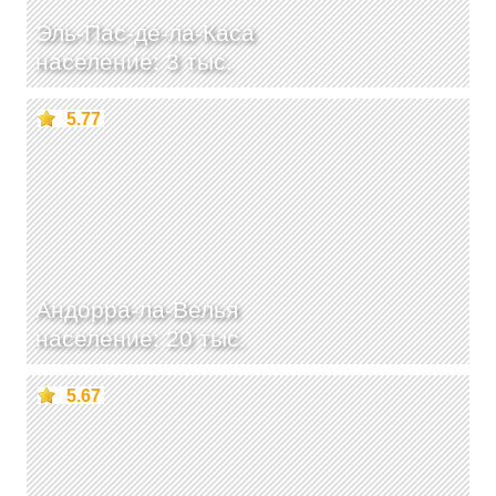
Эль-Пас-де-ла-Каса
население: 3 тыс.
5.77
Андорра-ла-Велья
население: 20 тыс.
5.67