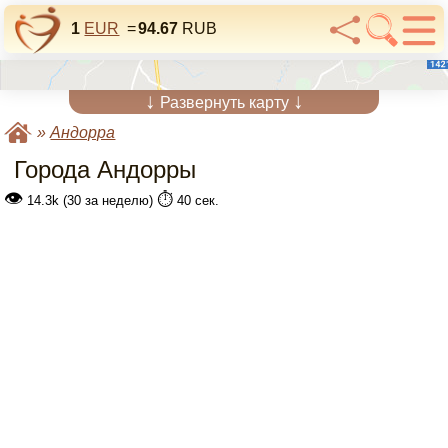
1
EUR
=
94.67
RUB
↓
↓
Развернуть карту
»
Андорра
Города Андорры
👁
⏱️
14.3k (30 за неделю)
40 сек.