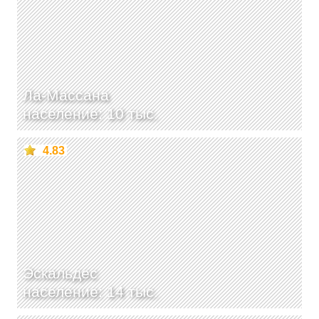
Ла-Массана
население: 10 тыс.
4.83
Эскальдес
население: 14 тыс.