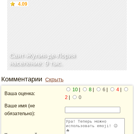
4.09
Сант-Жулия-де-Лория
население: 9 тыс.
Комментарии
Скрыть
10
|
8
|
6
|
4
|
Ваша оценка:
2
|
0
Ваше имя (не
обязательно):