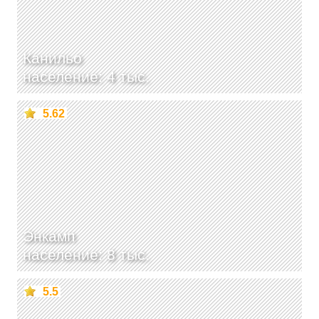
Канильо
население: 4 тыс.
5.62
Энкамп
население: 8 тыс.
5.5