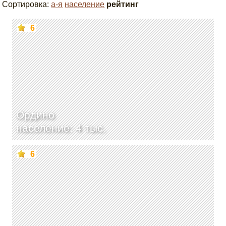
Сортировка:
а-я
население
рейтинг
6
Ордино
население: 4 тыс.
6