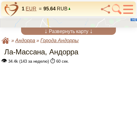
1
EUR
=
95.64
RUB
↓
↓
Развернуть карту
»
Андорра
»
Города Андорры
Ла-Массана, Андорра
👁
⏱️
34.4k (143 за неделю)
60 сек.