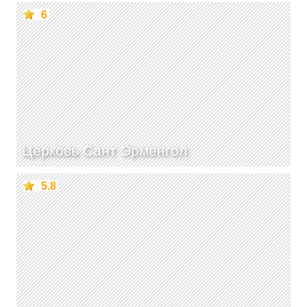
6
Церковь Сант Эрменгол
5.8