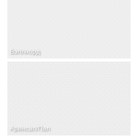
Вэллнорд
Аринсал/Пал