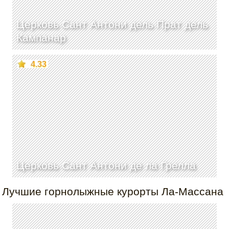
Церковь Сант Антони дель Прат дель
Кампанар
4.33
Церковь Сант Антони де ла Грелла
Лучшие горнолыжные курорты Ла-Массана