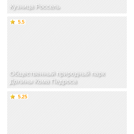
Кузница Россель
5.5
Общественный природный парк
Долины Кома Педроса
5.25