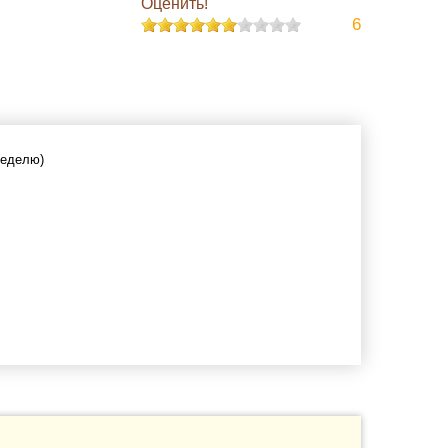
Оценить!
6
 неделю)