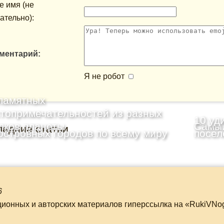
 имя (не
ательно):
ментарий:
Я не робот
памятных
топримечательностей из разных
10 уд
лков планеты
Самый
ледние статьи
островных городов по всему миру
посел
6
ционных и авторских материалов гиперссылка на «RukiVNo