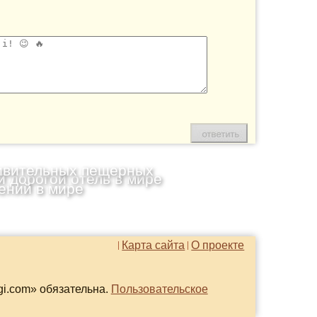
ивительных пещерных
 дорогой отель в мире
ений в мире
Карта сайта
О проекте
gi.com» обязательна.
Пользовательское