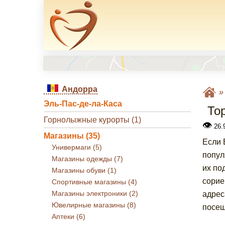
Андорра
Эль-Пас-де-ла-Каса
То
Горнолыжные курорты (1)
👁
26.
Магазины (35)
Если 
Универмаги (5)
попул
Магазины одежды (7)
их по
Магазины обуви (1)
сорие
Спортивные магазины (4)
Магазины электроники (2)
адрес
Ювелирные магазины (8)
посещ
Аптеки (6)