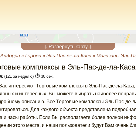
↓
↓
Развернуть карту
»
Андорра
»
Города
»
Эль-Пас-де-ла-Каса
»
Магазины Эль-Па
рговые комплексы в Эль-Пас-де-ла-Каса
⏱️
9k (121 за неделю)
30 сек.
Вас интересуют Торговые комплексы в Эль-Пас-де-ла-Каса,
ярных и интересных. Вы можете выбрать наиболее понрав
дробному описанию. Все Торговые комплексы Эль-Пас-де-ла
нтироваться. Для каждого объекта представлена подробна
а и часы работы. Если Вы располагаете более полной инф
ении этого места, и наши пользователи будут Вам очень бл