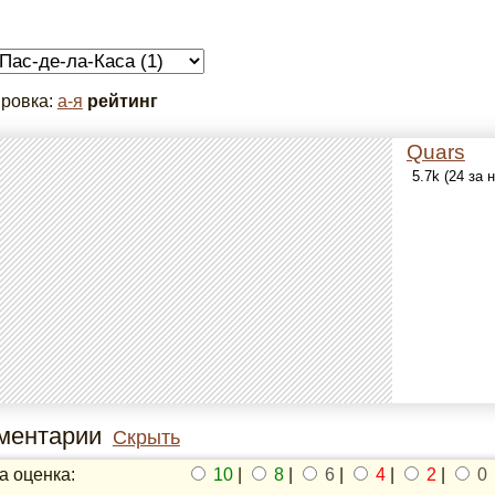
ровка:
а-я
рейтинг
Quars
5.7k (24 за
ментарии
Скрыть
 оценка:
10
|
8
|
6
|
4
|
2
|
0