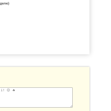
еделю)