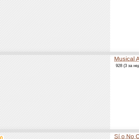
Musical 
928 (3 за н
Sí o No 
0