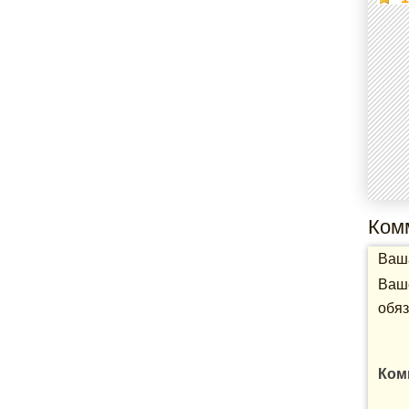
Ком
Ваша
Ваше
обяз
Ком