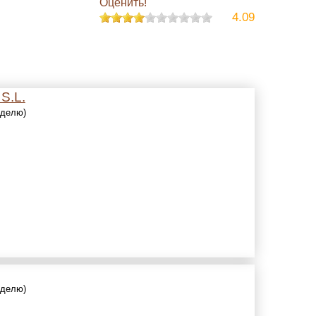
Оценить!
4.09
 S.L.
еделю)
еделю)