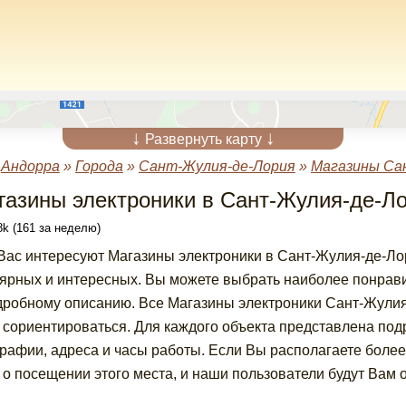
↓
↓
Развернуть карту
»
Андорра
»
Города
»
Сант-Жулия-де-Лория
»
Магазины Са
газины электроники в Сант-Жулия-де-Л
k (161 за неделю)
Вас интересуют Магазины электроники в Сант-Жулия-де-Лор
ярных и интересных. Вы можете выбрать наиболее понрави
дробному описанию. Все Магазины электроники Сант-Жулия
 сориентироваться. Для каждого объекта представлена по
рафии, адреса и часы работы. Если Вы располагаете боле
 о посещении этого места, и наши пользователи будут Вам 