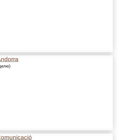
Andorra
еделю)
Comunicació