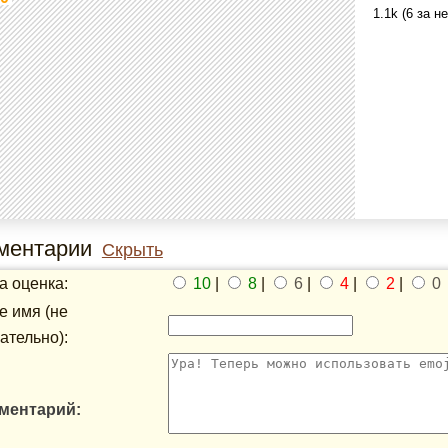
1.1k (6 за н
ментарии
Скрыть
 оценка:
10
|
8
|
6
|
4
|
2
|
0
 имя (не
ательно):
ментарий: