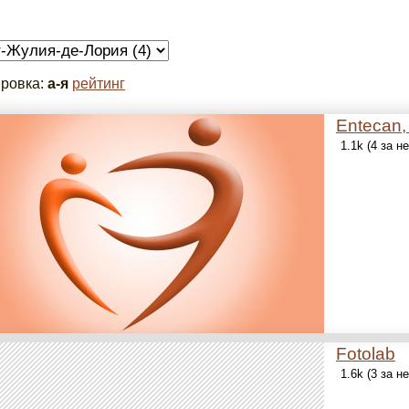
ровка:
а-я
рейтинг
Entecan,
1.1k (4 за н
Fotolab
1.6k (3 за н